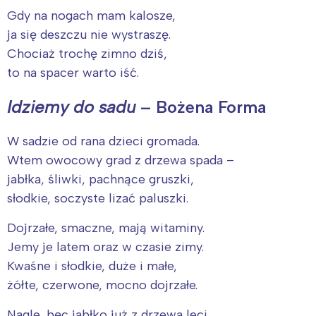
Gdy na nogach mam kalosze,
ja się deszczu nie wystraszę.
Chociaż trochę zimno dziś,
to na spacer warto iść.
Idziemy do sadu
– Bożena Forma
W sadzie od rana dzieci gromada.
Wtem owocowy grad z drzewa spada –
jabłka, śliwki, pachnące gruszki,
słodkie, soczyste lizać paluszki.
Dojrzałe, smaczne, mają witaminy.
Jemy je latem oraz w czasie zimy.
Kwaśne i słodkie, duże i małe,
żółte, czerwone, mocno dojrzałe.
Nagle, bęc jabłko już z drzewa leci,