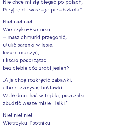
Nie chce mi się biegać po polach,
Przyjdę do waszego przedszkola.”
Nie! nie! nie!
Wietrzyku-Psotniku
– masz chmurki przegonić,
utulić sarenki w lesie,
kałuże osuszyć,
i liście posprzątać,
bez ciebie cóż zrobi jesień?
„A ja chcę rozkręcić zabawki,
albo rozkołysać huśtawki.
Wolę dmuchać w trąbki, piszczałki,
zbudzić wasze misie i lalki.”
Nie! nie! nie!
Wietrzyku-Psotniku