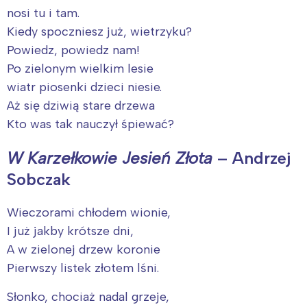
nosi tu i tam.
Kiedy spoczniesz już, wietrzyku?
Powiedz, powiedz nam!
Po zielonym wielkim lesie
wiatr piosenki dzieci niesie.
Aż się dziwią stare drzewa
Kto was tak nauczył śpiewać?
W Karzełkowie Jesień Złota
– Andrzej
Sobczak
Wieczorami chłodem wionie,
I już jakby krótsze dni,
A w zielonej drzew koronie
Pierwszy listek złotem lśni.
Słonko, chociaż nadal grzeje,