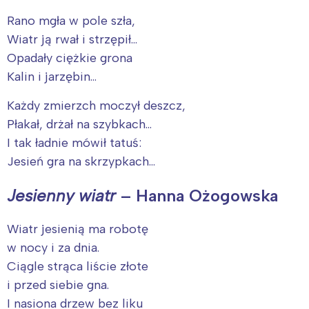
Rano mgła w pole szła,
Wiatr ją rwał i strzępił…
Opadały ciężkie grona
Kalin i jarzębin…
Każdy zmierzch moczył deszcz,
Płakał, drżał na szybkach…
I tak ładnie mówił tatuś:
Jesień gra na skrzypkach…
Jesienny wiatr
– Hanna Ożogowska
Wiatr jesienią ma robotę
w nocy i za dnia.
Ciągle strąca liście złote
i przed siebie gna.
I nasiona drzew bez liku