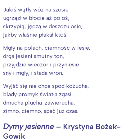
Trójmiasto
Południe
Jakiś wątły wóz na szosie
Poznań
Północ
ugrzązł w błocie aż po oś,
Wrocław
Wszystkie
skrzypią, jęczą w deszczu osie,
jakby właśnie płakał ktoś.
Wybieram
Mgły na polach, ciemność w lesie,
drga jesieni smutny ton,
przyjdzie wieczór i przyniesie
sny i mgły, i stada wron.
Wyjść się nie chce spod kożucha,
blady promyk światła zgasł,
dmucha plucha-zawierucha,
zimno, ciemno, spać już czas.
Dymy jesienne
– Krystyna Bożek-
Gowik