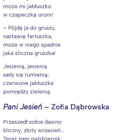
może mi jabłuszko
w czapeczkę uroni!
– Pójdę ja do gruszy,
nastawię fartuszka,
może w niego spadnie
jaka śliczna gruszka!
Jesienią, jesienią
sady się rumienią;
czerwone jabłuszka
pomiędzy zielenią.
Pani Jesień
–
Zofia Dąbrowska
Przeszedł sobie dawno
śliczny, złoty wrzesień…
Teraz nam październik