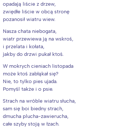
opadają liście z drzew,
zwiędłe liście w obcą stronę
pozanosił wiatru wiew.
Nasza chata niebogata,
wiatr przewiewa ją na wskroś,
i przelata i kołata,
jakby do drzwi pukał ktoś.
W mokrych cieniach listopada
może ktoś zabłąkał się?
Nie, to tylko pies ujada.
Interesują mnie wydarzenia z
Pomyśl także i o psie.
tego regionu:
Strach na wróble wiatru słucha,
sam się boi biedny strach,
Warszawa
Śląsk
dmucha plucha-zawierucha,
Łódź
Kraków
całe szyby stoją w łzach.