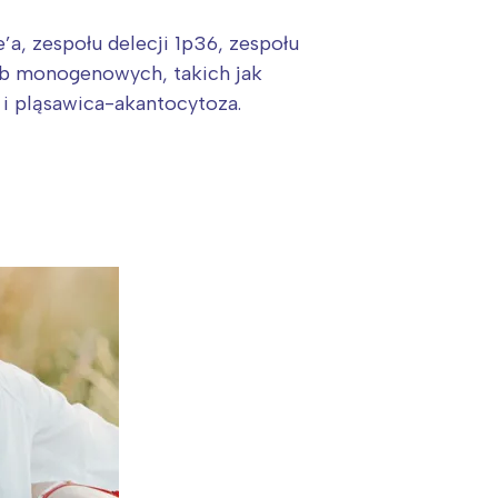
, zespołu delecji 1p36, zespołu
ób monogenowych, takich jak
i pląsawica-akantocytoza.
: