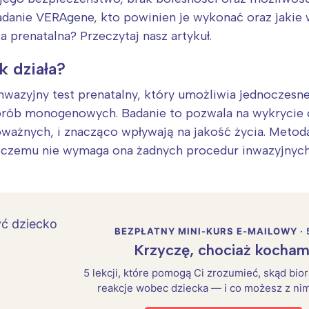
badanie VERAgene, kto powinien je wykonać oraz jakie
 prenatalna? Przeczytaj nasz artykuł.
k działa?
inwazyjny test prenatalny, który umożliwia jednoczes
chorób monogenowych. Badanie to pozwala na wykryci
ważnych, i znacząco wpływają na jakość życia. Metoda 
i czemu nie wymaga ona żadnych procedur inwazyjnych
BEZPŁATNY MINI-KURS E-MAILOWY · 
Krzyczę, chociaż kocham
5 lekcji, które pomogą Ci zrozumieć, skąd bio
reakcje wobec dziecka — i co możesz z nim