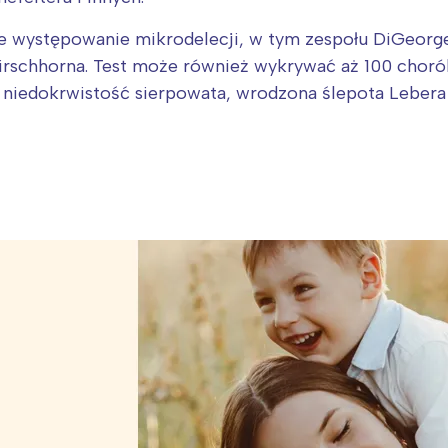
występowanie mikrodelecji, w tym zespołu DiGeorge’a
irschhorna. Test może również wykrywać aż 100 chor
niedokrwistość sierpowata, wrodzona ślepota Lebera 
Interesują mnie wydarzenia z tego regionu
arszawa
Śląsk
ódź
Kraków