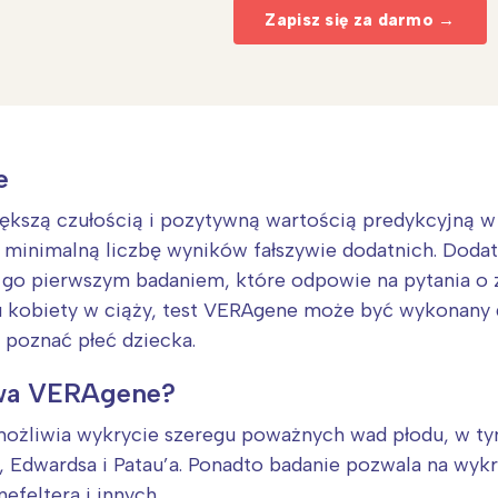
Zapisz się za darmo →
e
iększą czułością i pozytywną wartością predykcyjną 
a minimalną liczbę wyników fałszywie dodatnich. Do
yni go pierwszym badaniem, które odpowie na pytania 
ku kobiety w ciąży, test VERAgene może być wykonany 
 poznać płeć dziecka.
ywa VERAgene?
ożliwia wykrycie szeregu poważnych wad płodu, w t
, Edwardsa i Patau’a. Ponadto badanie pozwala na wy
nefeltera i innych.