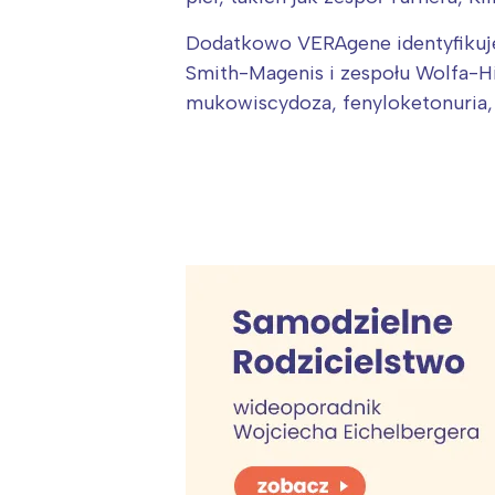
Dodatkowo VERAgene identyfikuje 
Smith-Magenis i zespołu Wolfa-H
mukowiscydoza, fenyloketonuria, 
W
Ł