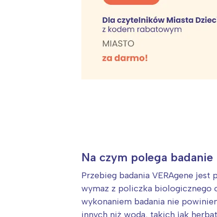
T
P
W
Na czym polega badanie
Przebieg badania VERAgene jest p
wymaz z policzka biologicznego o
wykonaniem badania nie powinien 
innych niż woda, takich jak herba