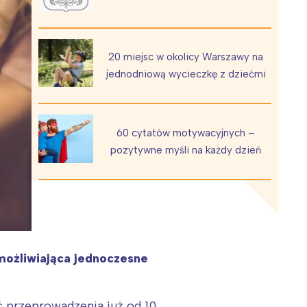
20 miejsc w okolicy Warszawy na
jednodniową wycieczkę z dziećmi
Wiewiórka na kwitnącym polu
60 cytatów motywacyjnych –
pozytywne myśli na każdy dzień
możliwiająca jednoczesne
 przeprowadzenia już od 10.