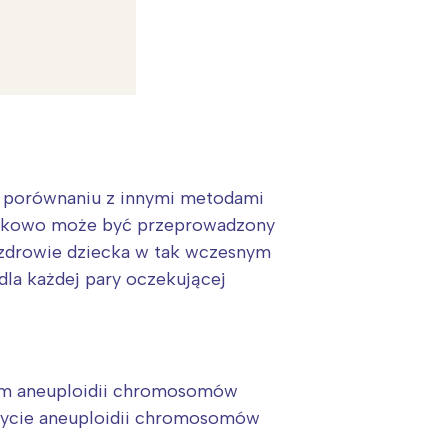
w porównaniu z innymi metodami
datkowo może być przeprowadzony
o zdrowie dziecka w tak wczesnym
dla każdej pary oczekującej
ym aneuploidii chromosomów
krycie aneuploidii chromosomów