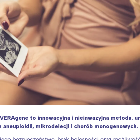
ia i jej płatki
Pszczoła i kwitnący ul
VERAgene to innowacyjna i nieinwazyjna metoda, u
aneuploidii, mikrodelecji i chorób monogenowych.
 jego bezpieczeństwo, brak bolesności oraz możliwość