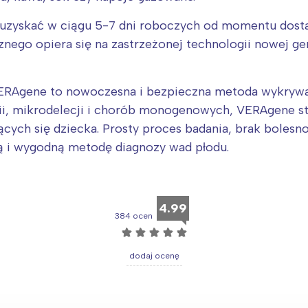
zyskać w ciągu 5-7 dni roboczych od momentu dostar
znego opiera się na zastrzeżonej technologii nowej ge
ERAgene to nowoczesna i bezpieczna metoda wykrywan
ii, mikrodelecji i chorób monogenowych, VERAgene s
cych się dziecka. Prosty proces badania, brak bolesno
ą i wygodną metodę diagnozy wad płodu.
4.99
384 ocen
☆
☆
☆
☆
☆
dodaj ocenę