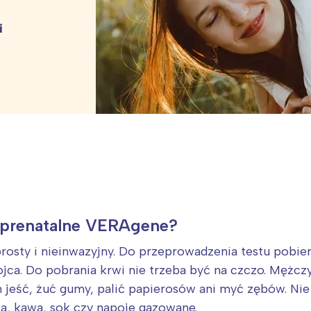
rójmiasto
Południe
oznań
Północ
rocław
Wszystkie
Wybieram
 prenatalne VERAgene?
rosty i nieinwazyjny. Do przeprowadzenia testu pobier
jca. Do pobrania krwi nie trzeba być na czczo. Mężcz
jeść, żuć gumy, palić papierosów ani myć zębów. Nie
ta, kawa, sok czy napoje gazowane.