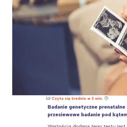
Wiosenny koncert ptaków na płocie
Kwitnąca wiśn
Czyta się średnio w 3 min.
Badanie genetyczne prenatalne 
przesiewowe badanie pod kątem 
Wartością dodaną tego testu jest