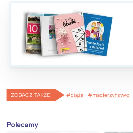
ZOBACZ TAKŻE:
ciąża
macierzyństwo
Polecamy