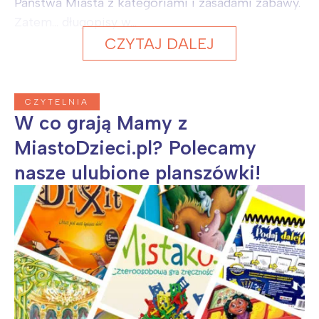
Państwa Miasta z kategoriami i zasadami zabawy.
Zatem... długopisy w...
CZYTAJ DALEJ
CZYTELNIA
W co grają Mamy z
MiastoDzieci.pl? Polecamy
nasze ulubione planszówki!