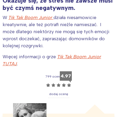
Okazuje się, że stres nie zawsze musi
być czymś negatywnym.
W
Tik Tak Boom Junior
działa niesamowicie
kreatywnie, ale też potrafi nieźle namieszać. I
może dlatego niektórzy nie mogą się tych emocji
wprost doczekać, zapraszając domowników do
kolejnej rozgrywki.
Więcej informacji o grze
Tik Tak Boom Junior
TUTAJ
.
4.97
799 ocen
☆
☆
☆
☆
☆
dodaj ocenę