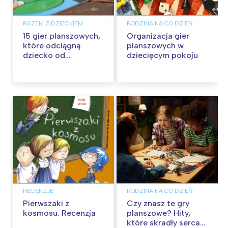
RAZEM Z DZIECKIEM
RODZINA NA CO DZIEŃ
15 gier planszowych,
Organizacja gier
które odciągną
planszowych w
dziecko od
dziecięcym pokoju
smartfona
RECENZJE
RODZINA NA CO DZIEŃ
Pierwszaki z
Czy znasz te gry
kosmosu. Recenzja
planszowe? Hity,
które skradły serca