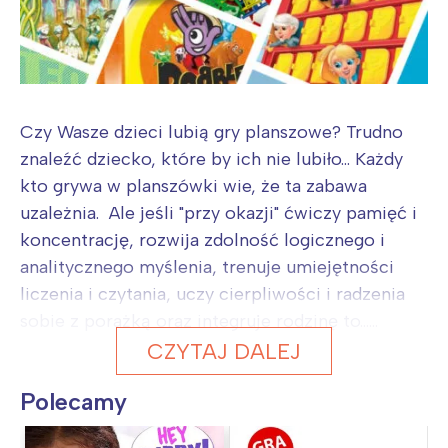
Czy Wasze dzieci lubią gry planszowe? Trudno
znaleźć dziecko, które by ich nie lubiło... Każdy
kto grywa w planszówki wie, że ta zabawa
uzależnia. Ale jeśli "przy okazji" ćwiczy pamięć i
koncentrację, rozwija zdolność logicznego i
analitycznego myślenia, trenuje umiejętności
liczenia i czytania, uczy cierpliwości i radzenia
sobie z porażką oraz integruje rodzinę to......
CZYTAJ DALEJ
Polecamy