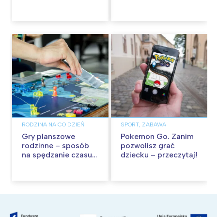
małych i dużych
RODZINA NA CO DZIEŃ
SPORT, ZABAWA
Gry planszowe
Pokemon Go. Zanim
rodzinne – sposób
pozwolisz grać
na spędzanie czasu
dziecku – przeczytaj!
w gronie najbliższych