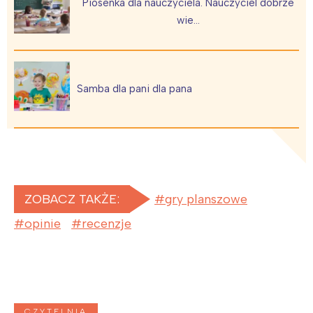
Piosenka dla nauczyciela. Nauczyciel dobrze
wie…
Samba dla pani dla pana
ZOBACZ TAKŻE:
gry planszowe
opinie
recenzje
CZYTELNIA