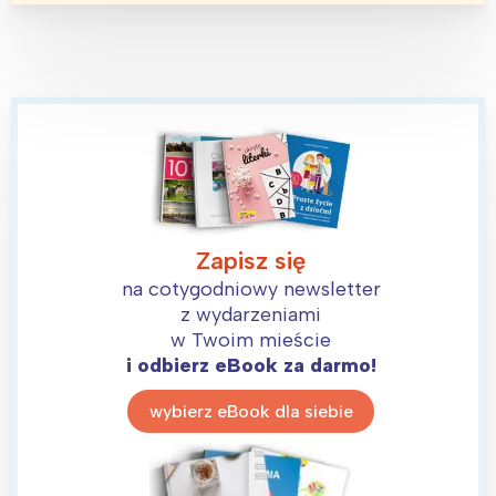
tego regionu:
Warszawa
Śląsk
Łódź
Kraków
Trójmiasto
Południe
Poznań
Północ
Wrocław
Wszystkie
Zapisz się
na cotygodniowy newsletter
Wybieram
z wydarzeniami
w Twoim mieście
i odbierz eBook za darmo!
wybierz eBook dla siebie