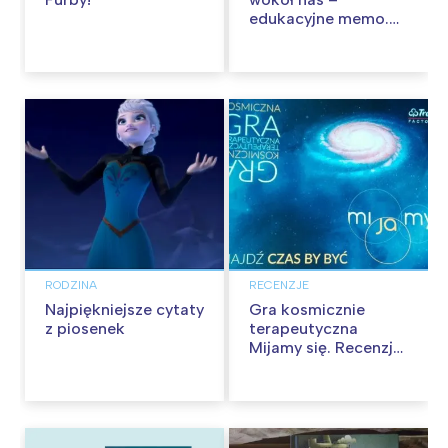
edukacyjne memo.
Recenzja
RODZINA
RECENZJE
Najpiękniejsze cytaty
Gra kosmicznie
z piosenek
terapeutyczna
Mijamy się. Recenzja
gry