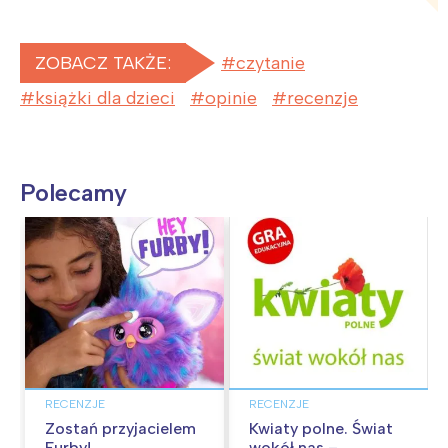
ZOBACZ TAKŻE:
czytanie
książki dla dzieci
opinie
recenzje
Polecamy
RECENZJE
RECENZJE
Zostań przyjacielem
Kwiaty polne. Świat
Furby!
wokół nas –