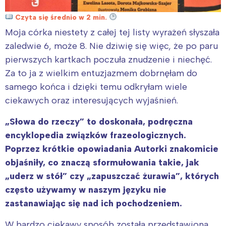
Czyta się średnio w 2 min.
Moja córka niestety z całej tej listy wyrażeń słyszała
zaledwie 6, może 8. Nie dziwię się więc, że po paru
pierwszych kartkach poczuła znudzenie i niechęć.
Za to ja z wielkim entuzjazmem dobrnęłam do
samego końca i dzięki temu odkryłam wiele
ciekawych oraz interesujących wyjaśnień.
„Słowa do rzeczy” to doskonała, podręczna
encyklopedia związków frazeologicznych.
Poprzez krótkie opowiadania
Autorki znakomicie
objaśniły, co znaczą sformułowania takie, jak
„uderz w stół” czy „zapuszczać żurawia”, których
często używamy w naszym języku nie
zastanawiając się nad ich pochodzeniem.
W bardzo ciekawy sposób została przedstawiona