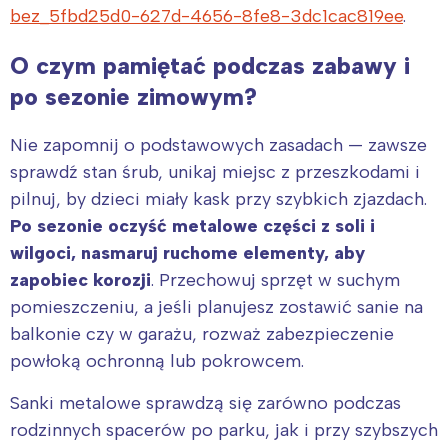
bez_5fbd25d0-627d-4656-8fe8-3dc1cac819ee
.
O czym pamiętać podczas zabawy i
po sezonie zimowym?
Interesują mnie wydarzenia z
Nie zapomnij o podstawowych zasadach — zawsze
tego regionu:
sprawdź stan śrub, unikaj miejsc z przeszkodami i
pilnuj, by dzieci miały kask przy szybkich zjazdach.
Warszawa
Śląsk
Po sezonie oczyść metalowe części z soli i
Łódź
Kraków
wilgoci, nasmaruj ruchome elementy, aby
zapobiec korozji
. Przechowuj sprzęt w suchym
Trójmiasto
Południe
pomieszczeniu, a jeśli planujesz zostawić sanie na
Poznań
Północ
balkonie czy w garażu, rozważ zabezpieczenie
Wrocław
Wszystkie
powłoką ochronną lub pokrowcem.
Wybieram
Sanki metalowe sprawdzą się zarówno podczas
rodzinnych spacerów po parku, jak i przy szybszych