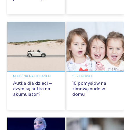
geeków
noworodków
wybrać?
RODZINA NA CO DZIEŃ
SEZONOWO
Autka dla dzieci –
10 pomysłów na
czym są autka na
zimową nudę w
akumulator?
domu