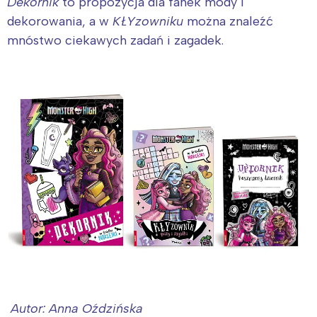
Dekornik
to propozycja dla fanek mody i
dekorowania, a w
KŁYzowniku
można znaleźć
mnóstwo ciekawych zadań i zagadek.
Autor: Anna Oździńska