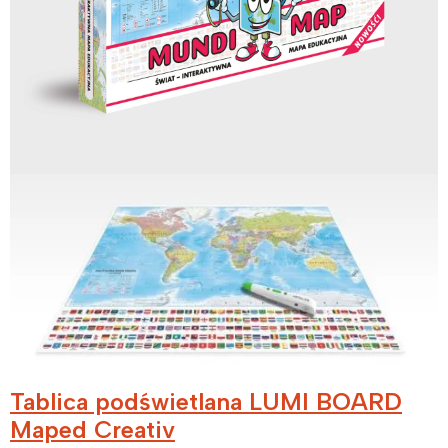
Interesują mnie wydarzenia z
Tablica podświetlana LUMI BOARD
tego regionu:
Maped Creativ