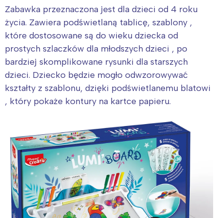
Zabawka przeznaczona jest dla dzieci od 4 roku
Warszawa
Śląsk
życia. Zawiera podświetlaną tablicę, szablony ,
Łódź
Kraków
które dostosowane są do wieku dziecka od
Trójmiasto
Południe
prostych szlaczków dla młodszych dzieci , po
Poznań
Północ
bardziej skomplikowane rysunki dla starszych
Wrocław
Wszystkie
dzieci. Dziecko będzie mogło odwzorowywać
kształty z szablonu, dzięki podświetlanemu blatowi
Wybieram
, który pokaże kontury na kartce papieru.