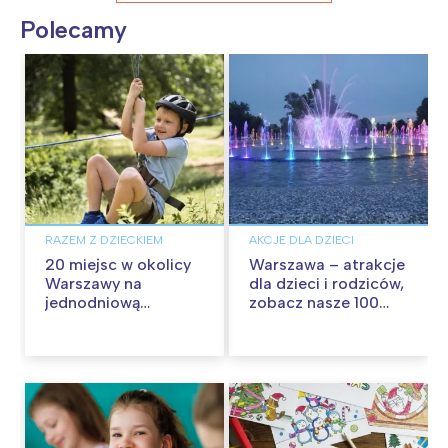
Polecamy
RAZEM Z DZIECKIEM
AKCJE DLA DZIECI
20 miejsc w okolicy
Warszawa – atrakcje
Warszawy na
dla dzieci i rodziców,
jednodniową
zobacz nasze 100
wycieczkę z dziećmi
propozycji na
wspólną zabawę!