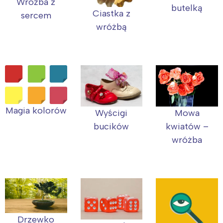
Wróżba z
butelką
Ciastka z
sercem
wróżbą
Magia kolorów
Mowa
Wyścigi
kwiatów –
bucików
wróżba
Drzewko