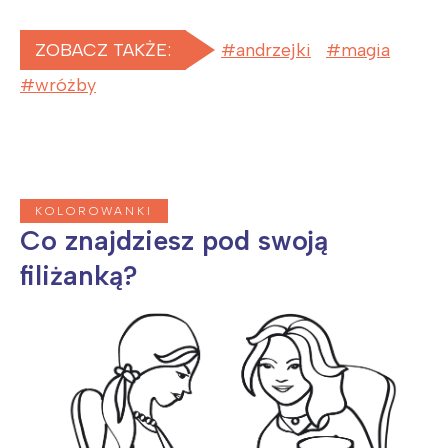
ZOBACZ TAKŻE:
andrzejki
magia
wróżby
KOLOROWANKI
Co znajdziesz pod swoją
filiżanką?