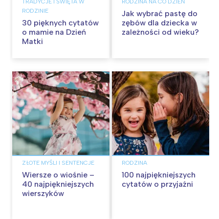
TRADYCJE I ŚWIĘTA W
RODZINA NA CO DZIEŃ
RODZINIE
Jak wybrać pastę do
30 pięknych cytatów
zębów dla dziecka w
o mamie na Dzień
zależności od wieku?
Matki
ZŁOTE MYŚLI I SENTENCJE
RODZINA
Wiersze o wiośnie –
100 najpiękniejszych
40 najpiękniejszych
cytatów o przyjaźni
wierszyków