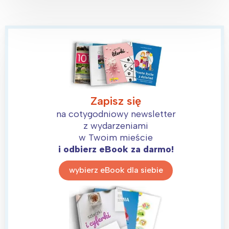
Zapisz się
na cotygodniowy newsletter
z wydarzeniami
Interesują mnie wydarzenia z
w Twoim mieście
tego regionu:
i odbierz eBook za darmo!
wybierz eBook dla siebie
Warszawa
Śląsk
Łódź
Kraków
Trójmiasto
Południe
Poznań
Północ