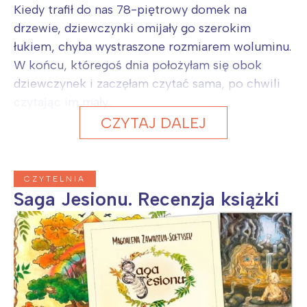
Kiedy trafił do nas 78-piętrowy domek na
drzewie, dziewczynki omijały go szerokim
łukiem, chyba wystraszone rozmiarem woluminu.
W końcu, któregoś dnia położyłam się obok
dziewczynek i zaczęłam czytać sama, po chwili
czytając im mały...
CZYTAJ DALEJ
CZYTELNIA
Saga Jesionu. Recenzja książki