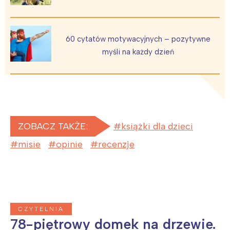
60 cytatów motywacyjnych – pozytywne
myśli na każdy dzień
ZOBACZ TAKŻE:
książki dla dzieci
misie
opinie
recenzje
CZYTELNIA
78-piętrowy domek na drzewie.