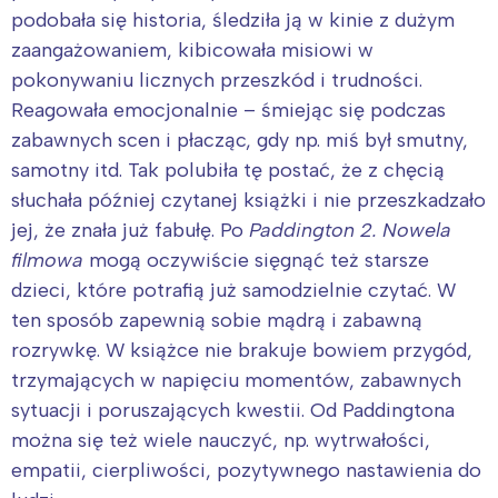
podobała się historia, śledziła ją w kinie z dużym
zaangażowaniem, kibicowała misiowi w
pokonywaniu licznych przeszkód i trudności.
Reagowała emocjonalnie – śmiejąc się podczas
zabawnych scen i płacząc, gdy np. miś był smutny,
samotny itd. Tak polubiła tę postać, że z chęcią
słuchała później czytanej książki i nie przeszkadzało
jej, że znała już fabułę. Po
Paddington 2. Nowela
filmowa
mogą oczywiście sięgnąć też starsze
dzieci, które potrafią już samodzielnie czytać. W
ten sposób zapewnią sobie mądrą i zabawną
rozrywkę. W książce nie brakuje bowiem przygód,
trzymających w napięciu momentów, zabawnych
sytuacji i poruszających kwestii. Od Paddingtona
można się też wiele nauczyć, np. wytrwałości,
empatii, cierpliwości, pozytywnego nastawienia do