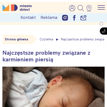
Skip
MiastoDzieci.pl
atrakcje dla dzieci, wydarzenia, imprezy rodzinne
to
Kontakt
Reklama
content
Strona główna
Czytelnia
Najczęstsze problemy związane
Najczęstsze problemy związane z
karmieniem piersią