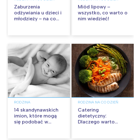
Zaburzenia
Miód lipowy –
odżywiania u dzieci i
wszystko, co warto o
młodzieży – na co
nim wiedzieć!
zwrócić uwagę?
RODZINA
RODZINA NA CO DZIEŃ
14 skandynawskich
Catering
imion, które mogą
dietetyczny:
się podobać w
Dlaczego warto
Polsce
zaufać
profesjonalistom w
planowaniu