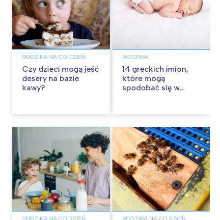
RODZINA NA CO DZIEŃ
RODZINA
Czy dzieci mogą jeść
14 greckich imion,
desery na bazie
które mogą
kawy?
spodobać się w
Polsce
RODZINA NA CO DZIEŃ
RODZINA NA CO DZIEŃ