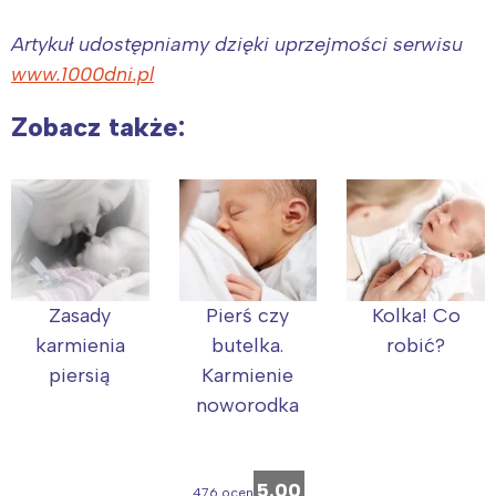
Artykuł udostępniamy dzięki uprzejmości serwisu
www.1000dni.pl
Zobacz także:
Zasady
Pierś czy
Kolka! Co
karmienia
butelka.
robić?
piersią
Karmienie
noworodka
5.00
476 ocen