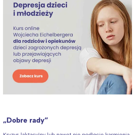
Interesują mnie wydarzenia z
tego regionu:
Warszawa
Śląsk
Łódź
Kraków
Trójmiasto
Południe
Poznań
Północ
Wrocław
Wszystkie
Wybieram
„Dobre rady”
Kryzys laktacyjny lub nawet nie podjęcie karmienia