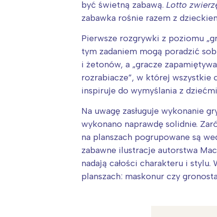
być świetną zabawą.
Lotto zwierz
zabawka rośnie razem z dzieckie
Pierwsze rozgrywki z poziomu „gr
tym zadaniem mogą poradzić sobie
i żetonów, a „gracze zapamiętyw
rozrabiacze”, w której wszystkie
inspiruje do wymyślania z dziećm
Na uwagę zasługuje wykonanie gr
wykonano naprawdę solidnie. Zaró
na planszach pogrupowane są wedł
zabawne ilustracje autorstwa Maci
nadają całości charakteru i styl
planszach: maskonur czy gronostaj