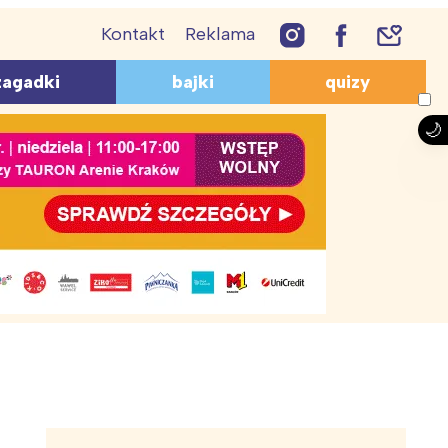
Kontakt
Reklama
PRZEPISY
AGADKI
QUIZY
zagadki
bajki
quizy
Lody
giczne
Geograficzne
Śmieszne przepisy
ukacyjne
O zwierzętach
Ciasta i ciasteczka
mieszne
O bajkach
Desery dla dzieci
zwierzętach
Z lektur
Coś do picia
a dzieci 10-12 lat
Dla przedszkolaków
uiz wiedzy ogólnej dla
Wiosna – quiz
zobacz więcej
zobacz więcej
h syropów na
gadki dla
Czy jaskółka wiosnę czyni?
Zagadki o porach roku
 rodziców
e
aków
Ciekawostki o jaskółkach