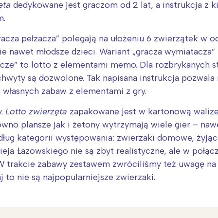
ęta
dedykowane jest graczom od 2 lat, a instrukcja z k
m.
acza pełzacza” polegają na ułożeniu 6 zwierzątek w o
 nawet młodsze dzieci. Wariant „gracza wymiatacza” 
acze” to lotto z elementami memo. Dla rozbrykanych s
 chwyty są dozwolone. Tak napisana instrukcja pozwala
i własnych zabaw z elementami z gry.
y.
Lotto zwierzęta
zapakowane jest w kartonową waliz
wno plansze jak i żetony wytrzymają wiele gier – nawe
ug kategorii występowania: zwierzaki domowe, żyjące 
eja Łazowskiego nie są zbyt realistyczne, ale w połąc
u. W trakcie zabawy zestawem zwróciliśmy też uwagę n
 to nie są najpopularniejsze zwierzaki.