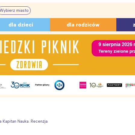
Wybierz miasto
A I WYCHOWANIE
RECENZJE
PIOSENKI
BAJKI
Z
dla dzieci
dla rodziców
 edukacja
Książki
Na Dzień Ojca
Do czytania
Lo
Zabawki, gry, płyty
O lecie i wakacjach
Na dobranoc
Ed
dowiska
Kołysanki
Dla dziewczynek
Ś
PODRÓŻE Z DZIECKIEM
O zwierzętach
Dla chłopców
O 
Spacery
Popularne
Dla maluszków
Dl
 RODZINY
Podróże
tur szkolnych – quiz
Krainy geograficzne Polski –
Świat: q
odek
zobacz więcej
zobacz więcej
 – 40
 dzieci
Na cebulkę, czyli jak ubierać dzieci
Zagadki o pogodzie
10 domowyc
Wiosna – za
quiz
dzieci i
tyka
ZNACZENIE IMION
ierszyków
wiosną
przeziębieni
przedszkol
a
Kolorowanki
Imiona
a Kapitan Nauka. Recenzja