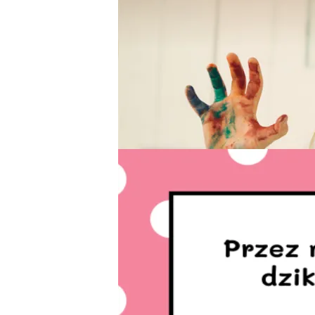
T
P
W