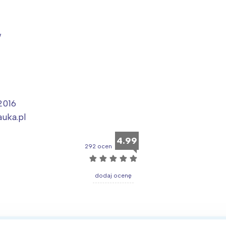
w
2016
uka.pl
4.99
292 ocen
☆
☆
☆
☆
☆
dodaj ocenę