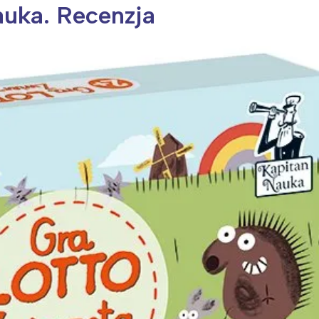
auka. Recenzja
ia i jej płatki
Pszczoła i kwitnący ul