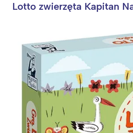
Lotto zwierzęta Kapitan N
Wiosenny koncert ptaków na płocie
Kwitnąca wiśn