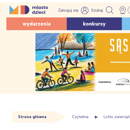
Skip
MiastoDzieci.pl
to
atrakcje dla dzieci, wydarzenia, imprezy rodzinne
RODZINA
EDUKACJ
Wydarzenia
KOLOROWANKI
Zagadki
Quizy
ZABAWY
wydarzenia
konkursy
content
Poradniki
Wychowanie i
Warsztaty, zajęcia
Dzień Taty
Logiczne
Geograficzne
Na Dzień Ojca
Rodzina na co dzień
Psychologia
Dla rodziców
Lato i wakacje
Edukacyjne
O zwierzętach
Na wakacje
Ochrona śro
Kultura
Edukacyjne
Śmieszne
O bajkach
Ekologiczne
Piękne cytaty
RAZEM Z DZIECKIEM
Filmy
Zwierzęta leśne
O zwierzętach
Z lektur
Zabawy na dworze
Złote myśli i sentencje
Dzień Dziecka
Dla dzieci 10-12 lat
Dla przedszkolaków
Co zrobić z rolek?
zobacz więcej
ZDROWIE
Rekomendacje
Zobacz więcej...
zobacz więcej
Cytaty z lek
Sezonowo
zobacz więcej
zobacz więcej
Ciąża, nowor
Wiersze o wiośnie
Proste zagadki dla
Tradycje i święta
Porady diete
najpiękniejszych w
Scenariusze
Sport, zabaw
Urodziny dziecka
Strona główna
Czytelnia
Lotto zwierzęt