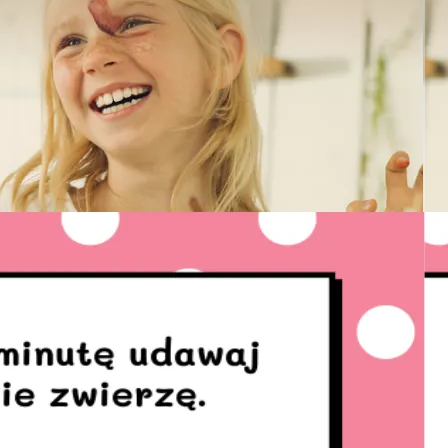
rójmiasto
Południe
oznań
Północ
rocław
Wszystkie
Wybieram