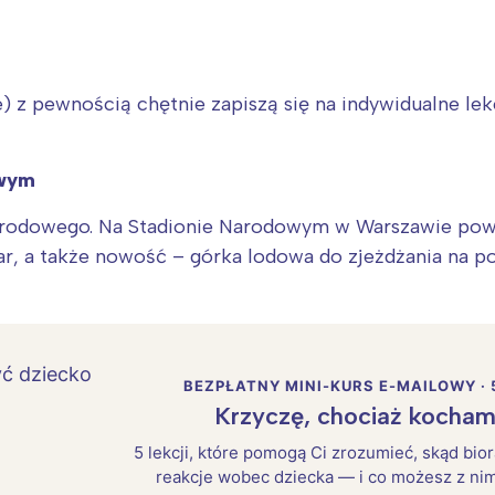
e) z pewnością chętnie zapiszą się na indywidualne lek
owym
arodowego. Na Stadionie Narodowym w Warszawie pow
Bar, a także nowość – górka lodowa do zjeżdżania na p
BEZPŁATNY MINI-KURS E-MAILOWY · 
Krzyczę, chociaż kocham
5 lekcji, które pomogą Ci zrozumieć, skąd bio
reakcje wobec dziecka — i co możesz z nim