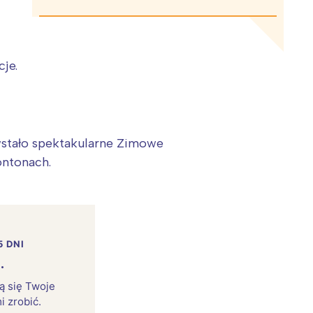
cje.
stało spektakularne Zimowe
ontonach.
5 DNI
.
rą się Twoje
i zrobić.