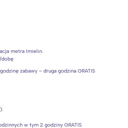
rójmiasto
Południe
oznań
Północ
rocław
Wszystkie
Wybieram
acja metra Imielin.
./dobę
ą godzinę zabawy – druga godzina GRATIS
):
dzinnych w tym 2 godziny GRATIS