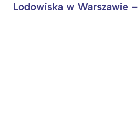
Lodowiska w Warszawie –
Wiosenny koncert ptaków na płocie
Kwitnąca wiśn