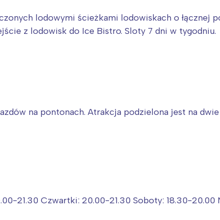
ączonych lodowymi ścieżkami lodowiskach o łącznej 
cie z lodowisk do Ice Bistro. Sloty 7 dni w tygodniu.
zdów na pontonach. Atrakcja podzielona jest na dwie g
Interesują mnie wydarzenia z tego regionu
arszawa
Śląsk
.00-21.30 Czwartki: 20.00-21.30 Soboty: 18.30-20.00 Ni
ódź
Kraków