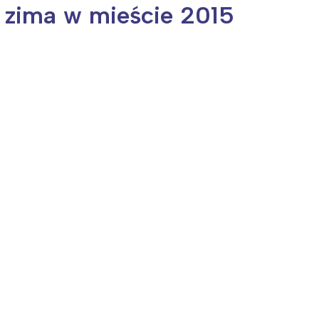
 zima w mieście 2015
ia i jej płatki
Pszczoła i kwitnący ul