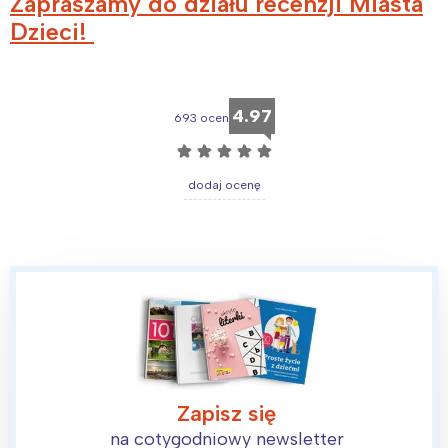
Zapraszamy do działu recenzji Miasta
Dzieci!
4.97
693 ocen
☆
☆
☆
☆
☆
dodaj ocenę
Zapisz się
na cotygodniowy newsletter