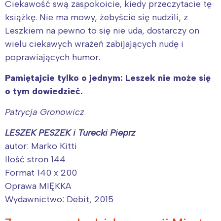
Ciekawość swą zaspokoicie, kiedy przeczytacie tę
książkę. Nie ma mowy, żebyście się nudzili, z
Leszkiem na pewno to się nie uda, dostarczy on
Interesują mnie wydarzenia z
wielu ciekawych wrażeń zabijających nudę i
tego regionu:
poprawiających humor.
Pamiętajcie tylko o jednym: Leszek nie może się
Warszawa
Śląsk
o tym dowiedzieć.
Łódź
Kraków
Patrycja Gronowicz
Trójmiasto
Południe
Poznań
Północ
LESZEK PESZEK i Turecki Pieprz
autor: Marko Kitti
Wrocław
Wszystkie
Ilość stron 144
Format 140 x 200
Wybieram
Oprawa MIĘKKA
Wydawnictwo: Debit, 2015