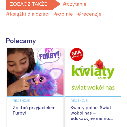
ZOBACZ TAKŻE:
czytanie
książki dla dzieci
opinie
recenzje
Polecamy
RECENZJE
RECENZJE
Zostań przyjacielem
Kwiaty polne. Świat
Furby!
wokół nas –
edukacyjne memo.
Recenzja