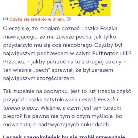
Czyta się średnio w 3 min.
Cieszę się, że mogłam poznać Leszka Peszka
mawiającego, że ma zawsze pecha, jak tylko
przydarzyło mu się coś niedobrego. Czyżby był
największym pechowcem w całym Puffington Hill?
Przecież – jakby patrzeć na to z drugiej strony –
ten właśnie „pech” sprawiał, że był zarazem
największym szczęściarzem.
Tak zupełnie na początku, jest to już trzecia część
przygód Leszka zatytułowana
Leszek Peszek i
turecki pieprz
. Właśnie, a czym jest ten turecki
pieprz? Na pewno nie tym o czym myślicie, bo
mowa tutaj o nadzwyczajnych cukierkach.
Leszek czegokolwiek by nie zrobił przeważnie