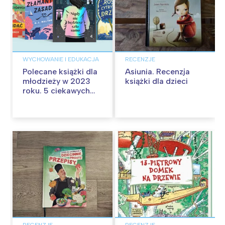
WYCHOWANIE I EDUKACJA
RECENZJE
Polecane książki dla
Asiunia. Recenzja
młodzieży w 2023
książki dla dzieci
roku. 5 ciekawych
nowości dla
nastolatków
RECENZJE
RECENZJE