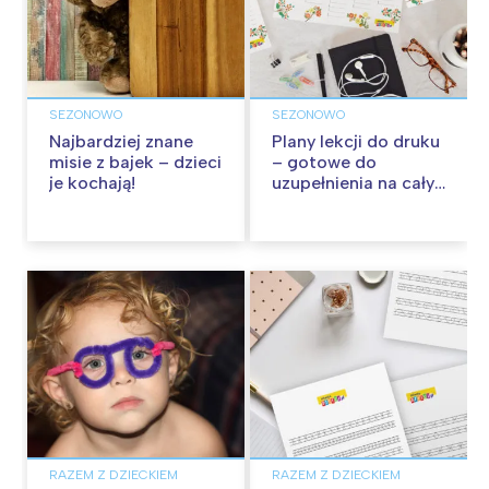
SEZONOWO
SEZONOWO
Najbardziej znane
Plany lekcji do druku
misie z bajek – dzieci
– gotowe do
je kochają!
uzupełnienia na cały
rok szkolny!
RAZEM Z DZIECKIEM
RAZEM Z DZIECKIEM