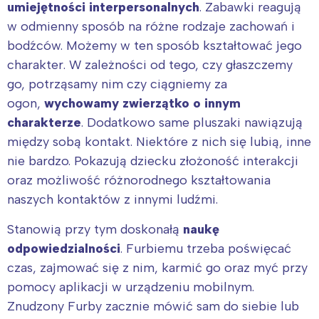
umiejętności interpersonalnych
. Zabawki reagują
w odmienny sposób na różne rodzaje zachowań i
bodźców. Możemy w ten sposób kształtować jego
charakter. W zależności od tego, czy głaszczemy
go, potrząsamy nim czy ciągniemy za
ogon,
wychowamy zwierzątko o innym
charakterze
. Dodatkowo same pluszaki nawiązują
Interesują mnie wydarzenia z
między sobą kontakt. Niektóre z nich się lubią, inne
tego regionu:
nie bardzo. Pokazują dziecku złożoność interakcji
oraz możliwość różnorodnego kształtowania
Warszawa
Śląsk
naszych kontaktów z innymi ludźmi.
Łódź
Kraków
Stanowią przy tym doskonałą
naukę
Trójmiasto
Południe
odpowiedzialności
. Furbiemu trzeba poświęcać
Poznań
Północ
czas, zajmować się z nim, karmić go oraz myć przy
Wrocław
Wszystkie
pomocy aplikacji w urządzeniu mobilnym.
Znudzony Furby zacznie mówić sam do siebie lub