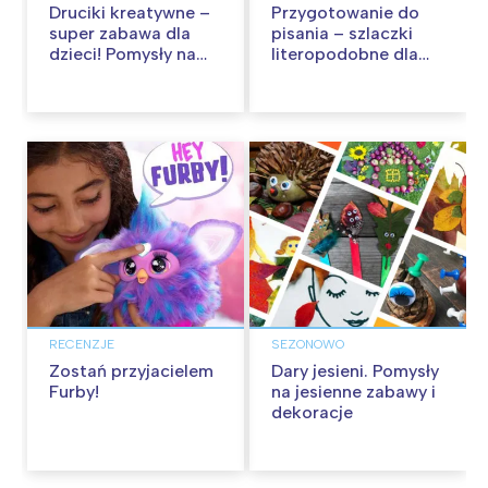
Druciki kreatywne –
Przygotowanie do
super zabawa dla
pisania – szlaczki
dzieci! Pomysły na
literopodobne dla
ozdoby z drucików
dzieci do druku
RECENZJE
SEZONOWO
Zostań przyjacielem
Dary jesieni. Pomysły
Furby!
na jesienne zabawy i
dekoracje