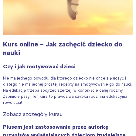
Kurs online - Jak zachęcić dziecko do
nauki
Interesują mnie wydarzenia z
tego regionu:
Czy i jak motywować dzieci
Nie ma jednego powodu, dla którego dziecko nie chce się uczyć i
Warszawa
Śląsk
dlatego nie ma jednej prostej recepty na zmotywowanie go do nauki.
Na edukację trzeba spojrzeć szerzej, w kontekście całej rodziny.
Łódź
Kraków
Zapnijcie pasy! Ten kurs to prawdziwa szybka rodzinna edukacyjna
Trójmiasto
Południe
rewolucja!
Poznań
Północ
Zobacz szczegóły kursu
Wrocław
Wszystkie
Plusem jest zastosowanie przez autorkę
przypisów wyjaśniających dzieciom trudniejsze