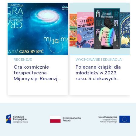
RECENZJE
WYCHOWANIE I EDUKACJA
Gra kosmicznie
Polecane książki dla
terapeutyczna
młodzieży w 2023
Mijamy się. Recenzja
roku. 5 ciekawych
gry
nowości dla
nastolatków