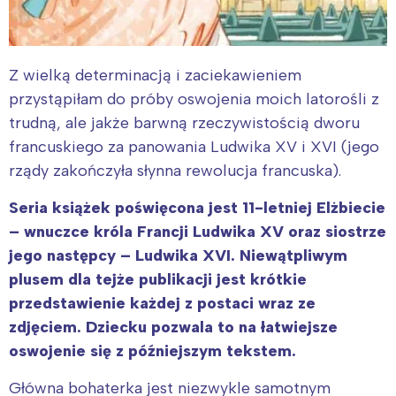
Z wielką determinacją i zaciekawieniem
przystąpiłam do próby oswojenia moich latorośli z
trudną, ale jakże barwną rzeczywistością dworu
francuskiego za panowania Ludwika XV i XVI (jego
rządy zakończyła słynna rewolucja francuska).
Seria książek poświęcona jest 11-letniej Elżbiecie
– wnuczce króla Francji Ludwika XV oraz siostrze
jego następcy – Ludwika XVI. Niewątpliwym
plusem dla tejże publikacji jest krótkie
przedstawienie każdej z postaci wraz ze
zdjęciem. Dziecku pozwala to na łatwiejsze
oswojenie się z późniejszym tekstem.
Główna bohaterka jest niezwykle samotnym