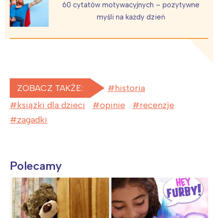
60 cytatów motywacyjnych – pozytywne
myśli na każdy dzień
ZOBACZ TAKŻE:
historia
książki dla dzieci
opinie
recenzje
zagadki
Polecamy