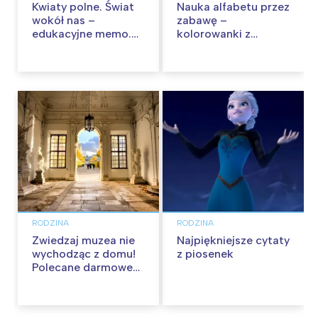
Kwiaty polne. Świat
Nauka alfabetu przez
wokół nas –
zabawę –
edukacyjne memo.
kolorowanki z
Recenzja
ukrytymi literkami
dla dzieci
RODZINA
RODZINA
Zwiedzaj muzea nie
Najpiękniejsze cytaty
wychodząc z domu!
z piosenek
Polecane darmowe
wirtualne spacery.
Aktualizacja