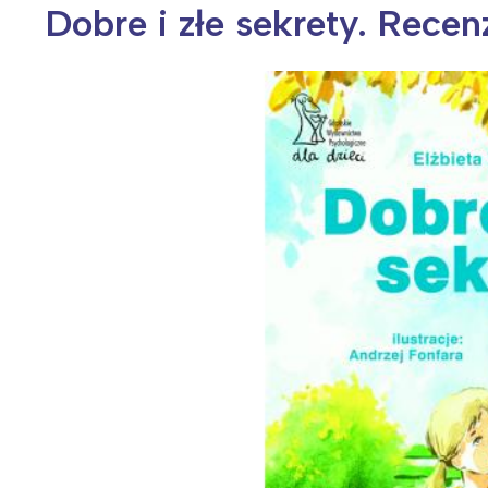
Dobre i złe sekrety. Recen
Wiosenny koncert ptaków na płocie
Kwitnąca wiśn