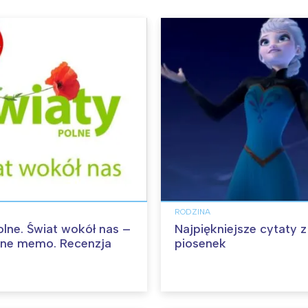
RODZINA
olne. Świat wokół nas –
Najpiękniejsze cytaty z
jne memo. Recenzja
piosenek