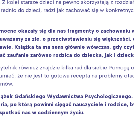
 kolei starsze dzieci na pewno skorzystają z rozdział
rednio do dzieci, radzi jak zachować się w konkretny
mocne okazały się dla nas fragmenty o zachowaniu w
 uważamy za złe, o przeciwstawieniu się większości, 
bawie. Książka ta ma sens głównie wówczas, gdy czyt
zaufanie zarówno rodzica do dziecka, jak i dzieck
zytelnik również znajdzie kilka rad dla siebie. Pomog
Interesują mnie wydarzenia z tego regionu
umieć, że nie jest to gotowa recepta na problemy otac
zmów.
arszawa
Śląsk
książek Gdańskiego Wydawnictwa Psychologicznego. P
ódź
Kraków
ria, po którą powinni sięgać nauczyciele i rodzice, 
rójmiasto
Południe
 spotkać nas w codziennym życiu.
oznań
Północ
rocław
Wszystkie