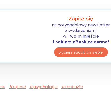
Zapisz się
na cotygodniowy newsletter
z wydarzeniami
w Twoim mieście
i odbierz eBook za darmo!
wybierz eBook dla siebie
eci
opinie
psychologia
recenzje