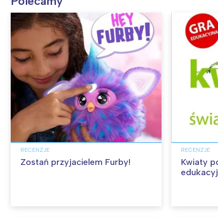
Polecamy
RECENZJE
RECENZJE
Zostań przyjacielem Furby!
Kwiaty p
edukacy