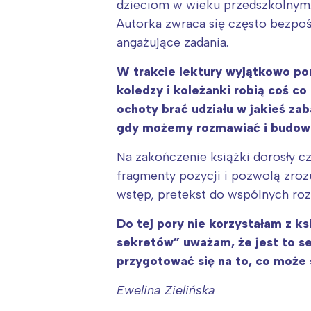
dzieciom w wieku przedszkolnym. Z
Autorka zwraca się często bezpoś
angażujące zadania.
W trakcie lektury wyjątkowo po
koledzy i koleżanki robią coś co
ochoty brać udziału w jakieś za
gdy możemy rozmawiać i budować 
Na zakończenie książki dorosły c
fragmenty pozycji i pozwolą zroz
wstęp, pretekst do wspólnych ro
W
Do tej pory nie korzystałam z 
Ł
sekretów” uważam, że jest to se
T
przygotować się na to, co może
P
Ewelina Zielińska
W