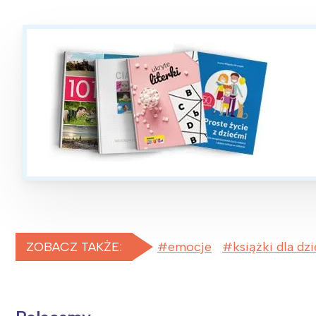
ZOBACZ TAKŻE:
emocje
książki dla dzi