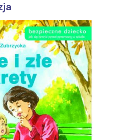
zja
ia i jej płatki
Pszczoła i kwitnący ul