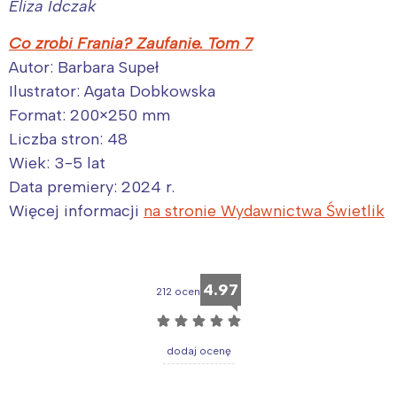
Eliza Idczak
Co zrobi Frania? Zaufanie. Tom 7
Autor: Barbara Supeł
Ilustrator: Agata Dobkowska
Format: 200×250 mm
Liczba stron: 48
Wiek: 3-5 lat
Data premiery: 2024 r.
Więcej informacji
na stronie Wydawnictwa Świetlik
Interesują mnie wydarzenia z
tego regionu:
4.97
212 ocen
Warszawa
Śląsk
☆
☆
☆
☆
☆
Łódź
Kraków
dodaj ocenę
Trójmiasto
Południe