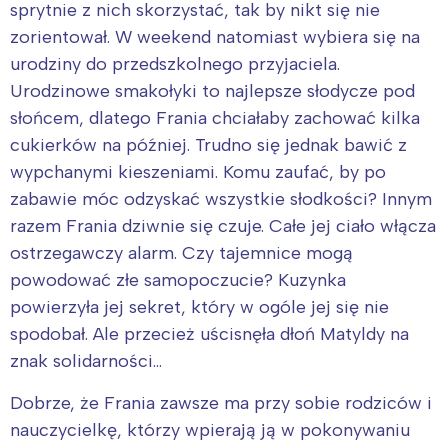
sprytnie z nich skorzystać, tak by nikt się nie
zorientował. W weekend natomiast wybiera się na
urodziny do przedszkolnego przyjaciela.
Urodzinowe smakołyki to najlepsze słodycze pod
słońcem, dlatego Frania chciałaby zachować kilka
cukierków na później. Trudno się jednak bawić z
wypchanymi kieszeniami. Komu zaufać, by po
zabawie móc odzyskać wszystkie słodkości? Innym
razem Frania dziwnie się czuje. Całe jej ciało włącza
ostrzegawczy alarm. Czy tajemnice mogą
powodować złe samopoczucie? Kuzynka
powierzyła jej sekret, który w ogóle jej się nie
spodobał. Ale przecież uścisnęła dłoń Matyldy na
znak solidarności…
Dobrze, że Frania zawsze ma przy sobie rodziców i
nauczycielkę, którzy wpierają ją w pokonywaniu