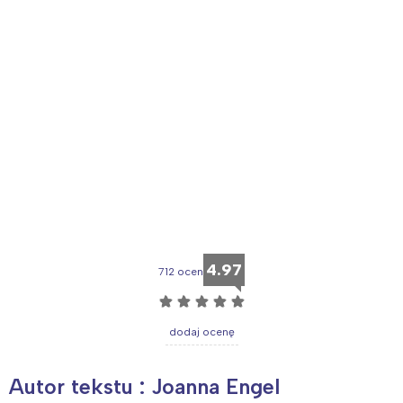
tego regionu:
Warszawa
Śląsk
Łódź
Kraków
Trójmiasto
Południe
Poznań
Północ
Wrocław
Wszystkie
Wybieram
4.97
712 ocen
☆
☆
☆
☆
☆
dodaj ocenę
Autor tekstu : Joanna Engel