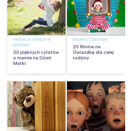
TRADYCJE I ŚWIĘTA W
RAZEM Z DZIECKIEM
RODZINIE
20 filmów na
30 pięknych cytatów
Gwiazdkę dla całej
o mamie na Dzień
rodziny
Matki