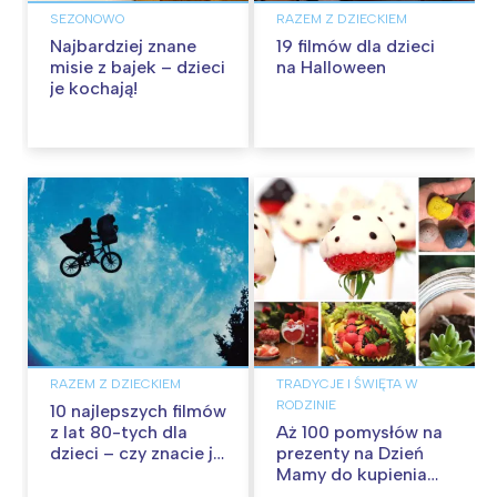
SEZONOWO
RAZEM Z DZIECKIEM
Najbardziej znane
19 filmów dla dzieci
misie z bajek – dzieci
na Halloween
je kochają!
RAZEM Z DZIECKIEM
TRADYCJE I ŚWIĘTA W
RODZINIE
10 najlepszych filmów
z lat 80-tych dla
Aż 100 pomysłów na
dzieci – czy znacie je
prezenty na Dzień
wszystkie?
Mamy do kupienia
lub samodzielnego