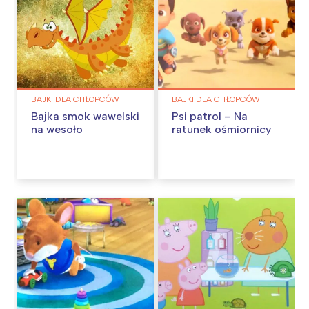
BAJKI DLA CHŁOPCÓW
BAJKI DLA CHŁOPCÓW
Bajka smok wawelski
Psi patrol – Na
na wesoło
ratunek ośmiornicy