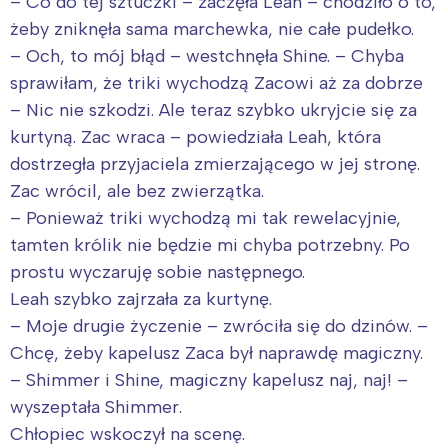
– Co do tej sztuczki – zaczęła Leah – chodziło o to,
żeby zniknęła sama marchewka, nie całe pudełko.
– Och, to mój błąd – westchnęła Shine. – Chyba
sprawiłam, że triki wychodzą Zacowi aż za dobrze
– Nic nie szkodzi. Ale teraz szybko ukryjcie się za
kurtyną. Zac wraca – powiedziała Leah, która
dostrzegła przyjaciela zmierzającego w jej stronę.
Zac wrócil, ale bez zwierzątka.
– Ponieważ triki wychodzą mi tak rewelacyjnie,
tamten królik nie będzie mi chyba potrzebny. Po
prostu wyczaruję sobie następnego.
Leah szybko zajrzała za kurtynę.
– Moje drugie życzenie – zwróciła się do dzinów. –
Chcę, żeby kapelusz Zaca był naprawdę magiczny.
– Shimmer i Shine, magiczny kapelusz naj, naj! –
wyszeptała Shimmer.
Chłopiec wskoczył na scenę.