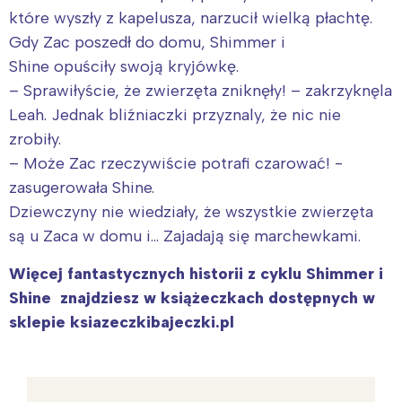
które wyszły z kapelusza, narzucił wielką płachtę.
Trójmiasto
Południe
Gdy Zac poszedł do domu, Shimmer i
Poznań
Północ
Shine opuściły swoją kryjówkę.
Wrocław
Wszystkie
– Sprawiłyście, że zwierzęta zniknęły! – zakrzyknęla
Leah. Jednak bliźniaczki przyznaly, że nic nie
Wybieram
zrobiły.
– Może Zac rzeczywiście potrafi czarować! -
zasugerowała Shine.
Dziewczyny nie wiedziały, że wszystkie zwierzęta
są u Zaca w domu i… Zajadają się marchewkami.
Więcej fantastycznych historii z cyklu Shimmer i
Shine znajdziesz w książeczkach dostępnych w
sklepie ksiazeczkibajeczki.pl