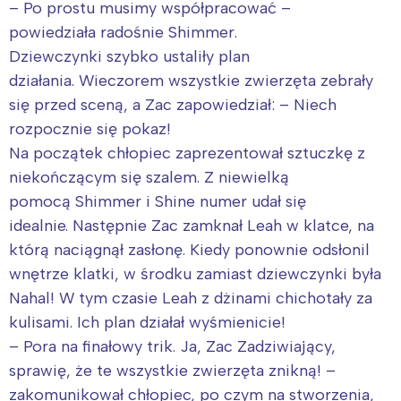
– Po prostu musimy współpracować –
powiedziała radośnie Shimmer.
Dziewczynki szybko ustaliły plan
działania. Wieczorem wszystkie zwierzęta zebrały
się przed sceną, a Zac zapowiedział: – Niech
rozpocznie się pokaz!
Na początek chłopiec zaprezentował sztuczkę z
niekończącym się szalem. Z niewielką
pomocą Shimmer i Shine numer udał się
idealnie. Następnie Zac zamknał Leah w klatce, na
którą naciągnął zasłonę. Kiedy ponownie odsłonil
wnętrze klatki, w środku zamiast dziewczynki była
Interesują mnie wydarzenia z
Nahal! W tym czasie Leah z dżinami chichotały za
tego regionu:
kulisami. Ich plan działał wyśmienicie!
– Pora na finałowy trik. Ja, Zac Zadziwiający,
sprawię, że te wszystkie zwierzęta znikną! –
Warszawa
Śląsk
zakomunikował chłopiec, po czym na stworzenia,
Łódź
Kraków