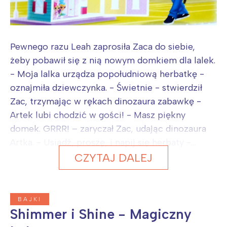
Pewnego razu Leah zaprosiła Zaca do siebie,
żeby pobawił się z nią nowym domkiem dla lalek.
- Moja lalka urządza popołudniową herbatkę -
oznajmiła dziewczynka. - Świetnie - stwierdził
Zac, trzymając w rękach dinozaura zabawkę -
Artek lubi chodzić w gości! - Masz piękny
domek. GRRR! – zaryczał Zac, udając dinozaura
Artka. - Usiądź, proszę, i napij się herbaty -...
CZYTAJ DALEJ
BAJKI
Shimmer i Shine - Magiczny