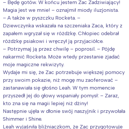
– Będę gotów. W końcu jestem Zac Zadziwiający!
Magia jest we mnie! – oznajmił miody iluzjonista.
– A także w pyszczku Rocketa. –
Dziewczynka wskazała na szczeniaka Zaca, który z
zapałem wgryzał się w różdżkę. Chłopiec odebrał
różdżkę psiakowi i wręczył ją przyjaciółce.
– Potrzymaj ją przez chwilę – poprosil. – Pójdę
nakarmić Rocketa. Może wtedy przestanie zjadać
moje magiczne rekwizyty.
Wydaje mi się, że Zac potrzebuje większej pomocy
przy swoim pokazie, niż mogę mu zaoferować –
zastanawiała się głośno Leah. W tym momencie
przyszedł jej do głowy wspaniały pomysł: – Zaraz,
kto zna się na magii lepiej niż dżiny!
Następnie ujęła w dłonie swój naszyjnik i przywołała
Shimmer i Shine.
Leah wyjaśniła bliźniaczkom, że Zac przygotowuje