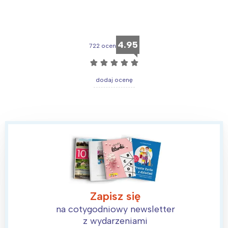
4.95
722 ocen
☆
☆
☆
☆
☆
dodaj ocenę
Zapisz się
na cotygodniowy newsletter
z wydarzeniami