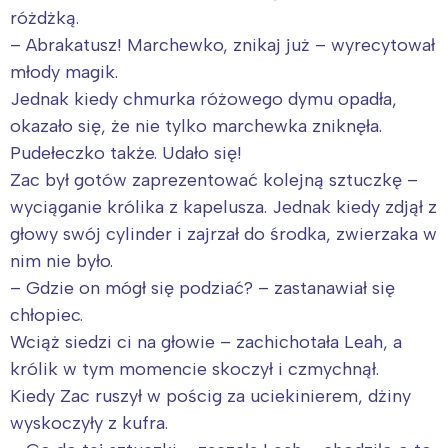
różdżką.
– Abrakatusz! Marchewko, znikaj już – wyrecytował
młody magik.
Jednak kiedy chmurka różowego dymu opadła,
okazało się, że nie tylko marchewka zniknęła.
Pudełeczko także. Udało się!
Zac był gotów zaprezentować kolejną sztuczkę –
wyciąganie królika z kapelusza. Jednak kiedy zdjął z
głowy swój cylinder i zajrzał do środka, zwierzaka w
nim nie było.
– Gdzie on mógł się podziać? – zastanawiał się
chłopiec.
Wciąż siedzi ci na głowie – zachichotała Leah, a
królik w tym momencie skoczył i czmychnął.
Kiedy Zac ruszył w pościg za uciekinierem, dżiny
wyskoczyły z kufra.