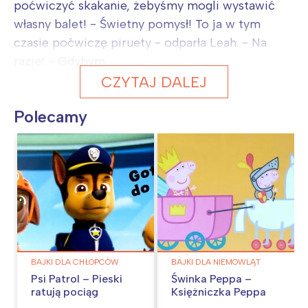
poćwiczyć skakanie, żebyśmy mogli wystawić
własny balet! - Świetny pomysł! To ja w tym
czasie poćwiczę piruety - odparła Leah. - Na
razie! - Gdybym...
CZYTAJ DALEJ
Polecamy
BAJKI DLA CHŁOPCÓW
BAJKI DLA NIEMOWLĄT
Psi Patrol – Pieski
Świnka Peppa –
ratują pociąg
Księżniczka Peppa