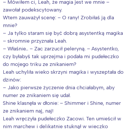
– Mówiłem ci, Leah, że magia jest we mnie –
zawołał podekscytowany.
Wtem zauważył scenę: – O rany! Zrobiłaś ją dla
mnie?
– Ja tylko staram się być dobrą asystentką magika
– skromnie przyznała Leah.
– Właśnie… – Zac zarzucił peleryną. – Asystentko,
czy byłabyś tak uprzejma i podała mi pudełeczko
do mojego triku ze znikaniem?
Leah uchyliła wieko skrzyni magika i wyszeptała do
dżinów:
– Jako pierwsze życzenie dnia chciałabym, aby
numer ze znikaniem się udał.
Shine klasnęła w dłonie: – Shimmer i Shine, numer
ze znikaniem naj, naj!
Leah wręczyła pudełeczko Zacowi. Ten umieścił w
nim marchew i delikatnie stuknął w wieczko