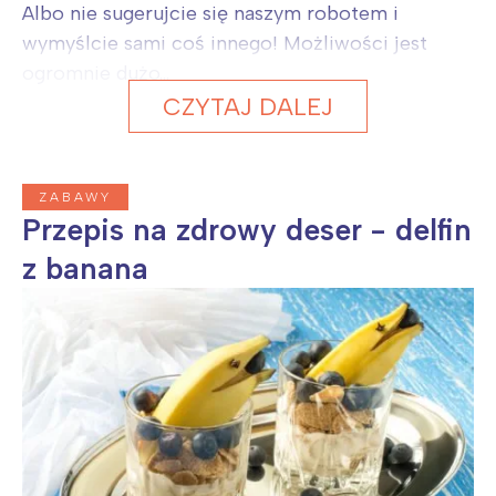
Albo nie sugerujcie się naszym robotem i
wymyślcie sami coś innego! Możliwości jest
ogromnie dużo...
CZYTAJ DALEJ
ZABAWY
Przepis na zdrowy deser - delfin
z banana