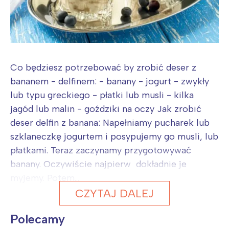
Co będziesz potrzebować by zrobić deser z
bananem - delfinem: - banany - jogurt - zwykły
lub typu greckiego - płatki lub musli - kilka
jagód lub malin - goździki na oczy Jak zrobić
deser delfin z banana: Napełniamy pucharek lub
szklaneczkę jogurtem i posypujemy go musli, lub
płatkami. Teraz zaczynamy przygotowywać
banany. Oczywiście najpierw dokładnie je
myjemy. Potem...
CZYTAJ DALEJ
Polecamy