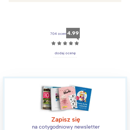
4.99
704 ocen
☆
☆
☆
☆
☆
dodaj ocenę
Zapisz się
na cotygodniowy newsletter