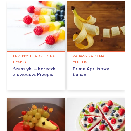
PRZEPISY DLA DZIECI NA
ZABAWY NA PRIMA
DESERY
APRILLIS
Szaszłyki – koreczki
Prima Aprilisowy
z owoców. Przepis
banan