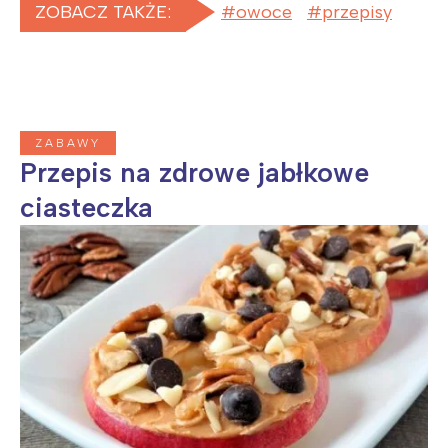
ZOBACZ TAKŻE:
owoce
przepisy
ZABAWY
Przepis na zdrowe jabłkowe
ciasteczka
Interesują mnie wydarzenia z
tego regionu:
Warszawa
Śląsk
Łódź
Kraków
Trójmiasto
Południe
Poznań
Północ
Wrocław
Wszystkie