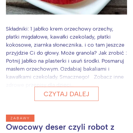
Wybieram
Składniki: 1 jabłko krem orzechowy orzechy,
płatki migdałowe, kawałki czekolady, płatki
kokosowe, ziarnka słonecznika.. i co tam jeszcze
przyjdzie Ci do głowy. Może granola? Jak zrobić :
Potnij jabłko na plasterki i usuń środki. Posmaruj
masłem orzechowym. Ozdabiaj bakaliami i
kawałkami czekolady. Smacznego! Zobacz inne
zdrowe przepisy dla dzieci...
CZYTAJ DALEJ
ZABAWY
Owocowy deser czyli robot z