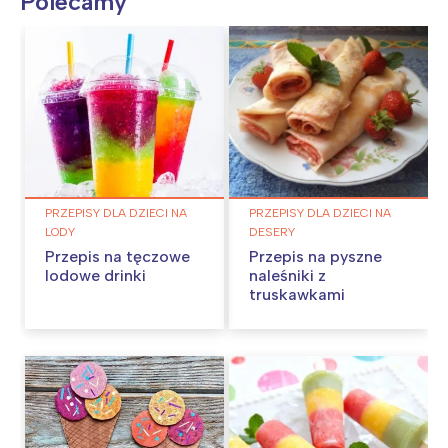
Polecamy
PRZEPISY DLA DZIECI NA
PRZEPISY DLA DZIECI NA
LODY
DESERY
Przepis na tęczowe
Przepis na pyszne
lodowe drinki
naleśniki z
truskawkami