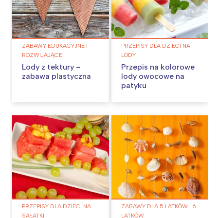
ZABAWY EDUKACYJNE I
PRZEPISY DLA DZIECI NA
ROZWIJAJĄCE
LODY
Lody z tektury –
Przepis na kolorowe
zabawa plastyczna
lody owocowe na
patyku
PRZEPISY DLA DZIECI NA
ZABAWY DLA 5 LATKÓW I 6
SAŁATKI
LATKÓW