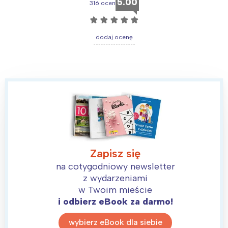
5.00
316 ocen
☆
☆
☆
☆
☆
dodaj ocenę
Interesują mnie wydarzenia z
tego regionu:
Zapisz się
na cotygodniowy newsletter
Warszawa
Śląsk
z wydarzeniami
Łódź
Kraków
w Twoim mieście
Trójmiasto
Południe
i odbierz eBook za darmo!
Poznań
Północ
wybierz eBook dla siebie