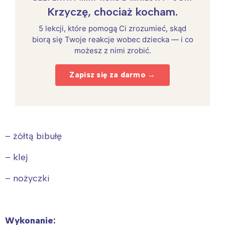
Krzyczę, chociaż kocham.
5 lekcji, które pomogą Ci zrozumieć, skąd
biorą się Twoje reakcje wobec dziecka — i co
możesz z nimi zrobić.
Zapisz się za darmo →
– żółtą bibułę
– klej
– nożyczki
Wykonanie: