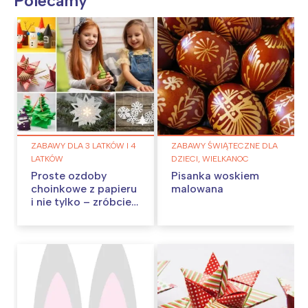
Polecamy
ZABAWY DLA 3 LATKÓW I 4
ZABAWY ŚWIĄTECZNE DLA
LATKÓW
DZIECI, WIELKANOC
Proste ozdoby
Pisanka woskiem
choinkowe z papieru
malowana
i nie tylko – zróbcie
je w domu!