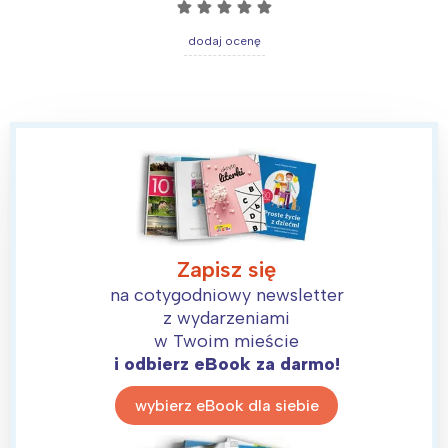
☆
☆
☆
☆
☆
Interesują mnie wydarzenia z
tego regionu:
dodaj ocenę
Warszawa
Śląsk
Łódź
Kraków
Trójmiasto
Południe
Poznań
Północ
Wrocław
Wszystkie
Zapisz się
Wybieram
na cotygodniowy newsletter
z wydarzeniami
w Twoim mieście
i odbierz eBook za darmo!
wybierz eBook dla siebie