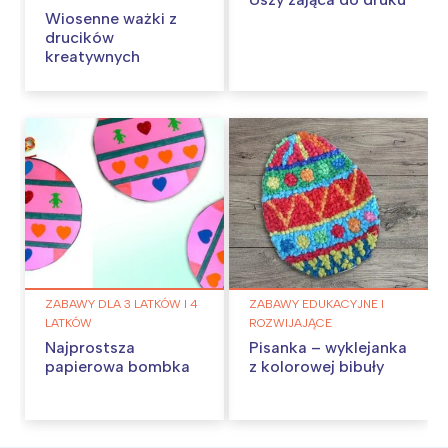
Wiosenne ważki z
drucików
kreatywnych
ZABAWY DLA 3 LATKÓW I 4
ZABAWY EDUKACYJNE I
LATKÓW
ROZWIJAJĄCE
Najprostsza
Pisanka – wyklejanka
papierowa bombka
z kolorowej bibuły