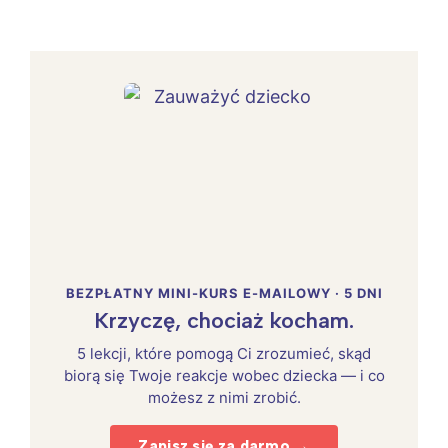
BEZPŁATNY MINI-KURS E-MAILOWY · 5 DNI
Krzyczę, chociaż kocham.
5 lekcji, które pomogą Ci zrozumieć, skąd
biorą się Twoje reakcje wobec dziecka — i co
możesz z nimi zrobić.
Zapisz się za darmo →