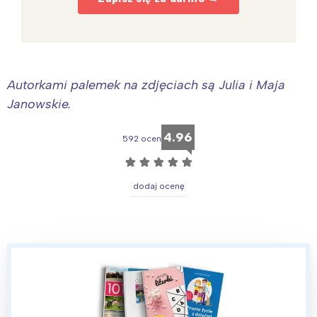
Autorkami palemek na zdjęciach są Julia i Maja
Janowskie.
4.96
592 ocen
☆
☆
☆
☆
☆
dodaj ocenę