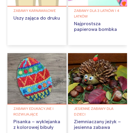
ZABAWY KARNAWAŁOWE
ZABAWY DLA 3 LATKÓW I 4
LATKÓW
Uszy zająca do druku
Najprostsza
papierowa bombka
ZABAWY EDUKACYJNE I
JESIENNE ZABAWY DLA
ROZWIJAJĄCE
DZIECI
Pisanka – wyklejanka
Ziemniaczany jeżyk –
z kolorowej bibuły
jesienna zabawa