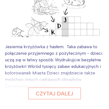
Poznań
Północ
Wrocław
Wszystkie
Wybieram
Jesienna krzyżówka z hasłem. Taka zabawa to
połączenie przyjemnego z pożytecznym - dzieci
uczą się w łatwy sposób. Wydrukujcie bezpłatne
krzyżówki! Wśród tysięcy zabaw edukacyjnych i
kolorowanek Miasta Dzieci znajdziecie także
mnóstwo innych ciekawych obrazków.
Zapraszamy wszystkie...
CZYTAJ DALEJ