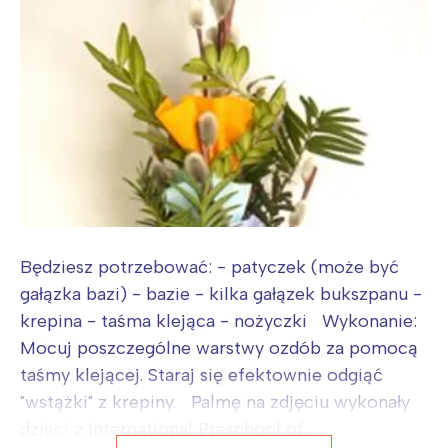
Będziesz potrzebować: - patyczek (może być
gałązka bazi) - bazie - kilka gałązek bukszpanu -
krepina - taśma klejąca - nożyczki Wykonanie:
Mocuj poszczególne warstwy ozdób za pomocą
taśmy klejącej. Staraj się efektownie odgiąć
"wstążki" z krepiny. Palmę na zdjęciu wykonały
dzieci z International Preschool of...