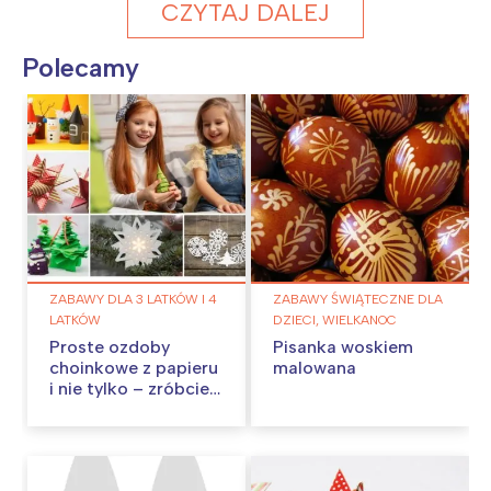
CZYTAJ DALEJ
Polecamy
ZABAWY DLA 3 LATKÓW I 4
ZABAWY ŚWIĄTECZNE DLA
LATKÓW
DZIECI, WIELKANOC
Proste ozdoby
Pisanka woskiem
choinkowe z papieru
malowana
i nie tylko – zróbcie
je w domu!