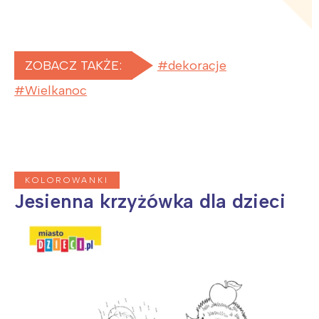
ZOBACZ TAKŻE:
dekoracje
Wielkanoc
KOLOROWANKI
Interesują mnie wydarzenia z
Jesienna krzyżówka dla dzieci
tego regionu:
Warszawa
Śląsk
Łódź
Kraków
Trójmiasto
Południe