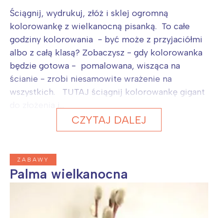
Ściągnij, wydrukuj, złóż i sklej ogromną
kolorowankę z wielkanocną pisanką. To całe
godziny kolorowania - być może z przyjaciółmi
albo z całą klasą? Zobaczysz - gdy kolorowanka
będzie gotowa - pomalowana, wisząca na
ścianie - zrobi niesamowite wrażenie na
wszystkich. TUTAJ ściągnij kolorowankę gigant
do złożenia i...
CZYTAJ DALEJ
ZABAWY
Palma wielkanocna