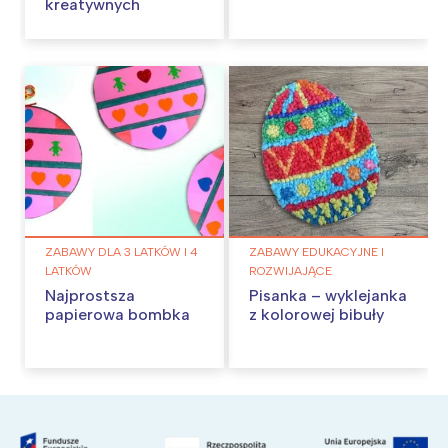
kreatywnych
ZABAWY DLA 3 LATKÓW I 4
ZABAWY EDUKACYJNE I
LATKÓW
ROZWIJAJĄCE
Najprostsza
Pisanka – wyklejanka
papierowa bombka
z kolorowej bibuły