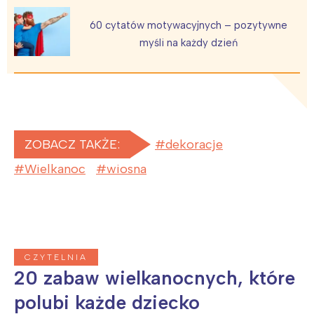
tego regionu:
60 cytatów motywacyjnych – pozytywne
myśli na każdy dzień
Warszawa
Śląsk
Łódź
Kraków
Trójmiasto
Południe
Poznań
Północ
Wrocław
Wszystkie
ZOBACZ TAKŻE:
dekoracje
Wielkanoc
wiosna
Wybieram
CZYTELNIA
20 zabaw wielkanocnych, które
polubi każde dziecko