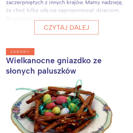
zaczerpniętych z innych krajów. Mamy nadzieję,
że choć kilka uda się zaproponować dzieciom.
Bo przecież właśnie przez zabawę...
CZYTAJ DALEJ
ZABAWY
Wielkanocne gniazdko ze
słonych paluszków