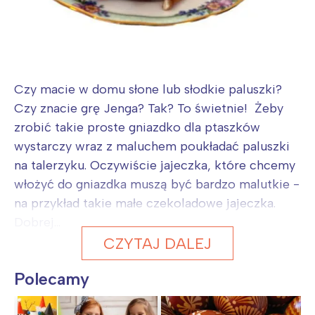
Czy macie w domu słone lub słodkie paluszki?
Czy znacie grę Jenga? Tak? To świetnie! Żeby
zrobić takie proste gniazdko dla ptaszków
wystarczy wraz z maluchem poukładać paluszki
na talerzyku. Oczywiście jajeczka, które chcemy
włożyć do gniazdka muszą być bardzo malutkie -
na przykład takie małe czekoladowe jajeczka.
Dobrej...
CZYTAJ DALEJ
Polecamy