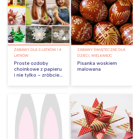
ZABAWY DLA 3 LATKÓW I 4
ZABAWY ŚWIĄTECZNE DLA
LATKÓW
DZIECI, WIELKANOC
Proste ozdoby
Pisanka woskiem
choinkowe z papieru
malowana
i nie tylko – zróbcie
je w domu!