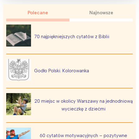
Warszawa
Śląsk
Polecane
Najnowsze
Łódź
Kraków
Trójmiasto
Południe
Poznań
Północ
70 najpiękniejszych cytatów z Biblii
Wrocław
Wszystkie
Wybieram
Godło Polski. Kolorowanka
20 miejsc w okolicy Warszawy na jednodniową
wycieczkę z dziećmi
60 cytatów motywacyjnych – pozytywne