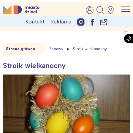
Skip
MiastoDzieci.pl
atrakcje dla dzieci, wydarzenia, imprezy rodzinne
to
Kontakt
Reklama
content
Strona główna
Zabawy
Stroik wielkanocny
Stroik wielkanocny