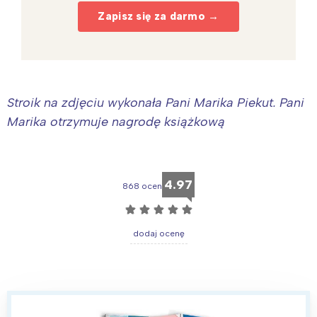
Zapisz się za darmo →
Stroik na zdjęciu wykonała Pani Marika Piekut. Pani
Marika otrzymuje nagrodę książkową
4.97
868 ocen
☆
☆
☆
☆
☆
dodaj ocenę