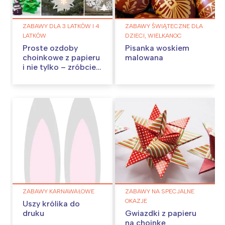
ZABAWY DLA 3 LATKÓW I 4
ZABAWY ŚWIĄTECZNE DLA
LATKÓW
DZIECI, WIELKANOC
Proste ozdoby
Pisanka woskiem
choinkowe z papieru
malowana
i nie tylko – zróbcie
je w domu!
ZABAWY KARNAWAŁOWE
ZABAWY NA SPECJALNE
OKAZJE
Uszy królika do
druku
Gwiazdki z papieru
na choinkę