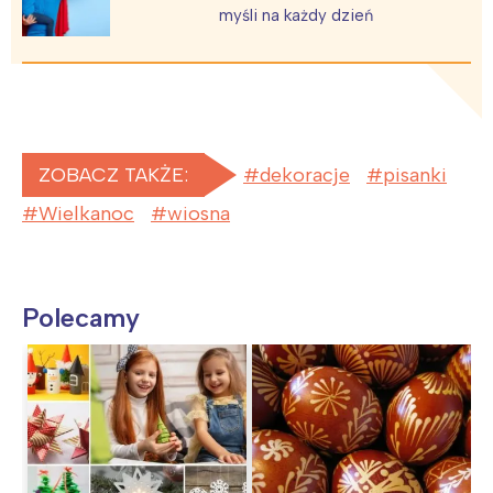
myśli na każdy dzień
ZOBACZ TAKŻE:
dekoracje
pisanki
Wielkanoc
wiosna
Polecamy