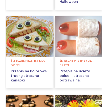
Halloween
ŚMIESZNE PRZEPISY DLA
ŚMIESZNE PRZEPISY DLA
DZIECI
DZIECI
Przepis na kolorowe
Przepis na ucięte
trochę straszne
palce – straszna
kanapki
potrawa na
Halloween