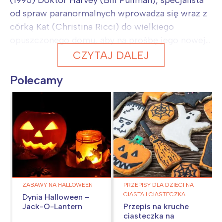
(1995) Doktor Harvey (Bill Pullman), specjalista
od spraw paranormalnych wprowadza się wraz z
córką Kat (Christina Ricci) do wielkiego
opuszczonego domu, aby na prośbę jego nowej...
CZYTAJ DALEJ
Polecamy
ZABAWY NA HALLOWEEN
PRZEPISY DLA DZIECI NA
CIASTA I CIASTECZKA
Dynia Halloween –
Jack-O-Lantern
Przepis na kruche
ciasteczka na