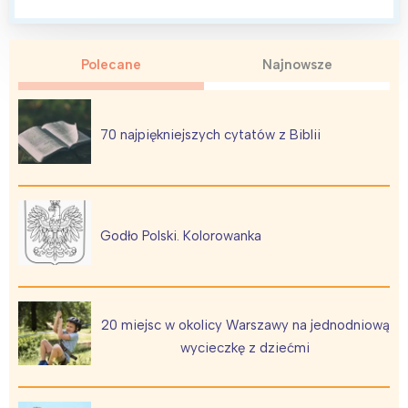
Polecane
Najnowsze
Interesują mnie wydarzenia z
tego regionu:
70 najpiękniejszych cytatów z Biblii
Warszawa
Śląsk
Łódź
Kraków
Trójmiasto
Południe
Godło Polski. Kolorowanka
Poznań
Północ
Wrocław
Wszystkie
20 miejsc w okolicy Warszawy na jednodniową
Wybieram
wycieczkę z dziećmi