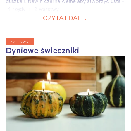
duszka 1. Nawiń czarną wełnę aby stworzyć usta -
4 rzędy i 2 warstwy...
CZYTAJ DALEJ
ZABAWY
Dyniowe świeczniki