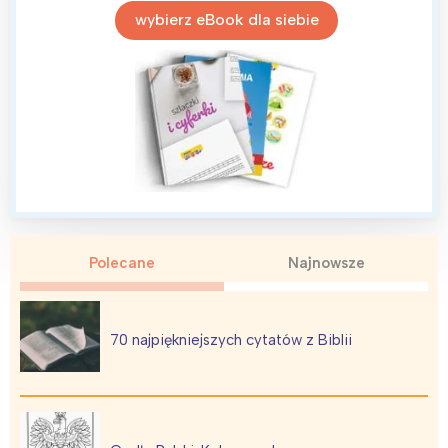
Trójmiasto
Południe
wybierz eBook dla siebie
Poznań
Północ
Wrocław
Wszystkie
Wybieram
Polecane
Najnowsze
70 najpiękniejszych cytatów z Biblii