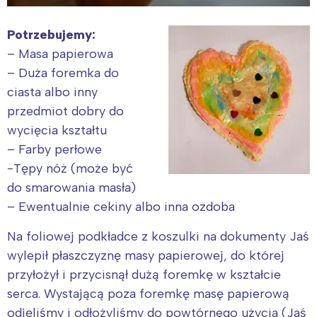
Potrzebujemy:
– Masa papierowa
– Duża foremka do
ciasta albo inny
przedmiot dobry do
wycięcia kształtu
– Farby perłowe
-Tępy nóż (może być
do smarowania masła)
– Ewentualnie cekiny albo inna ozdoba
Na foliowej podkładce z koszulki na dokumenty Jaś
wylepił płaszczyznę masy papierowej, do której
przyłożył i przycisnął dużą foremkę w kształcie
serca. Wystającą poza foremkę masę papierową
odjęliśmy i odłożyliśmy do powtórnego użycia (Jaś