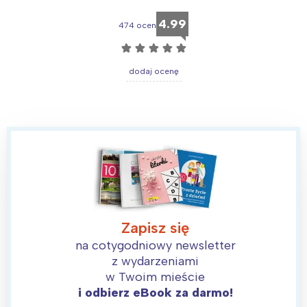
4.99
474 ocen
☆
☆
☆
☆
☆
dodaj ocenę
Interesują mnie wydarzenia z
tego regionu:
Zapisz się
na cotygodniowy newsletter
z wydarzeniami
Warszawa
Śląsk
w Twoim mieście
Łódź
Kraków
i odbierz eBook za darmo!