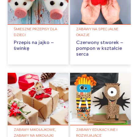
ŚMIESZNE PRZEPISY DLA
ZABAWY NA SPECJALNE
DZIECI
OKAZJE
Przepis na jajko –
Czerwony stworek –
świnkę
pompon w kształcie
serca
ZABAWY MIKOŁAJKOWE,
ZABAWY EDUKACYJNE I
ZABAWY NA MIKOŁAJKI
ROZWIJAJĄCE