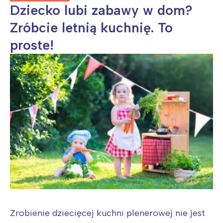
Trójmiasto
Południe
Dziecko lubi zabawy w dom?
Poznań
Północ
Zróbcie letnią kuchnię. To
Wrocław
Wszystkie
proste!
Wybieram
Zrobienie dziecięcej kuchni plenerowej nie jest