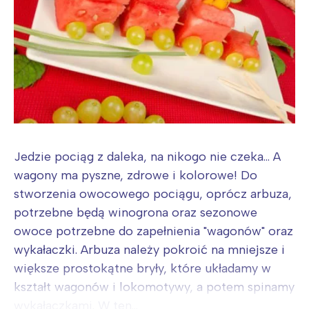
Jedzie pociąg z daleka, na nikogo nie czeka... A
wagony ma pyszne, zdrowe i kolorowe! Do
stworzenia owocowego pociągu, oprócz arbuza,
potrzebne będą winogrona oraz sezonowe
owoce potrzebne do zapełnienia "wagonów" oraz
wykałaczki. Arbuza należy pokroić na mniejsze i
większe prostokątne bryły, które układamy w
kształt wagonów i lokomotywy, a potem spinamy
wykałaczkami. W ten...