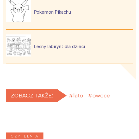
Pokemon Pikachu
Leśny labirynt dla dzieci
Interesują mnie wydarzenia z
ZOBACZ TAKŻE:
lato
owoce
tego regionu:
Warszawa
Śląsk
Łódź
Kraków
CZYTELNIA