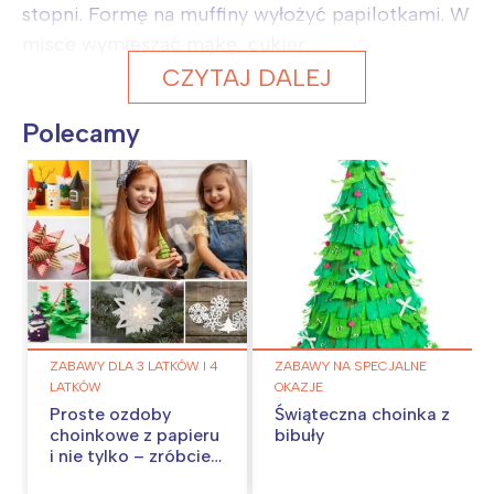
stopni. Formę na muffiny wyłożyć papilotkami. W
misce wymieszać mąkę, cukier,...
CZYTAJ DALEJ
Polecamy
ZABAWY DLA 3 LATKÓW I 4
ZABAWY NA SPECJALNE
LATKÓW
OKAZJE
Proste ozdoby
Świąteczna choinka z
choinkowe z papieru
bibuły
i nie tylko – zróbcie
je w domu!