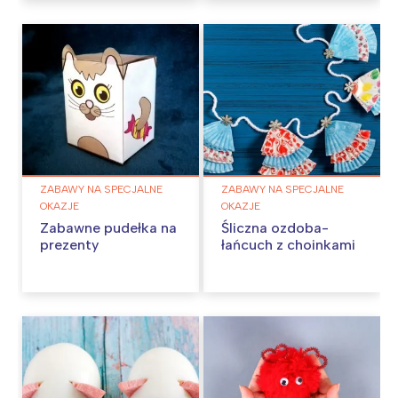
ZABAWY NA SPECJALNE
ZABAWY NA SPECJALNE
OKAZJE
OKAZJE
Zabawne pudełka na
Śliczna ozdoba-
prezenty
łańcuch z choinkami