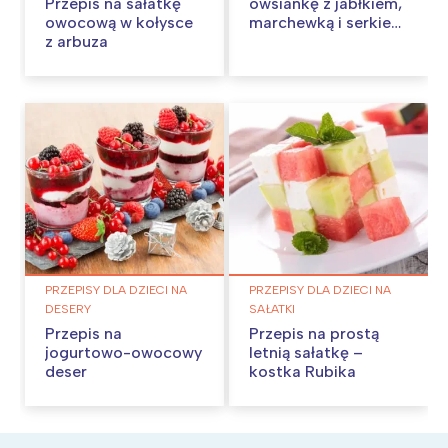
Przepis na sałatkę
owsiankę z jabłkiem,
owocową w kołysce
marchewką i serkiem
z arbuza
wiejskim
PRZEPISY DLA DZIECI NA
PRZEPISY DLA DZIECI NA
DESERY
SAŁATKI
Przepis na
Przepis na prostą
jogurtowo-owocowy
letnią sałatkę –
deser
kostka Rubika