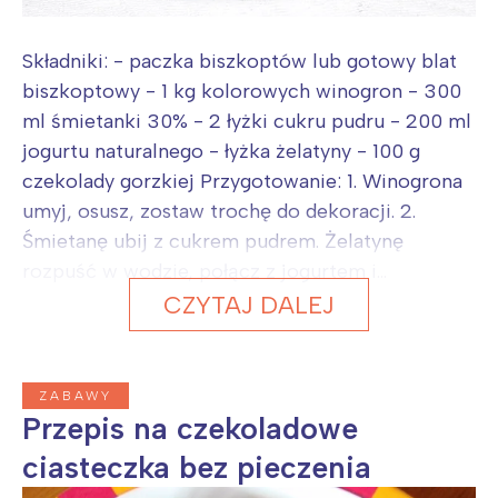
Składniki: - paczka biszkoptów lub gotowy blat
biszkoptowy - 1 kg kolorowych winogron - 300
ml śmietanki 30% - 2 łyżki cukru pudru - 200 ml
jogurtu naturalnego - łyżka żelatyny - 100 g
czekolady gorzkiej Przygotowanie: 1. Winogrona
umyj, osusz, zostaw trochę do dekoracji. 2.
Śmietanę ubij z cukrem pudrem. Żelatynę
rozpuść w wodzie, połącz z jogurtem i...
CZYTAJ DALEJ
ZABAWY
Przepis na czekoladowe
ciasteczka bez pieczenia