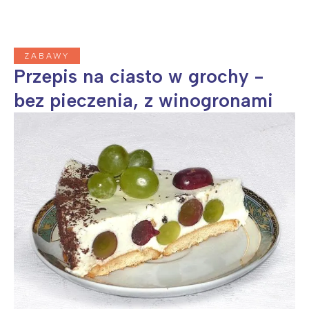
Interesują mnie wydarzenia z
tego regionu:
ZABAWY
Warszawa
Śląsk
Przepis na ciasto w grochy -
Łódź
Kraków
bez pieczenia, z winogronami
Trójmiasto
Południe
Poznań
Północ
Wrocław
Wszystkie
Wybieram