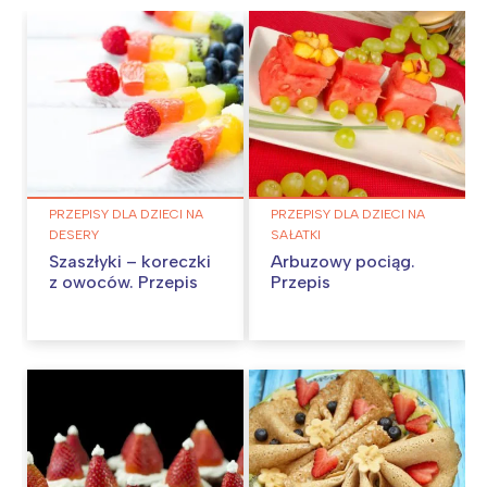
PRZEPISY DLA DZIECI NA
PRZEPISY DLA DZIECI NA
DESERY
SAŁATKI
Szaszłyki – koreczki
Arbuzowy pociąg.
z owoców. Przepis
Przepis