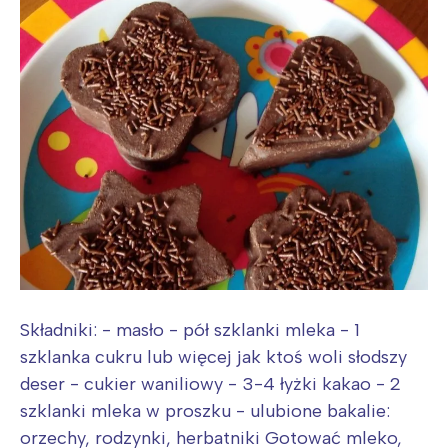
Składniki: - masło - pół szklanki mleka - 1
szklanka cukru lub więcej jak ktoś woli słodszy
deser - cukier waniliowy - 3-4 łyżki kakao - 2
szklanki mleka w proszku - ulubione bakalie:
orzechy, rodzynki, herbatniki Gotować mleko,