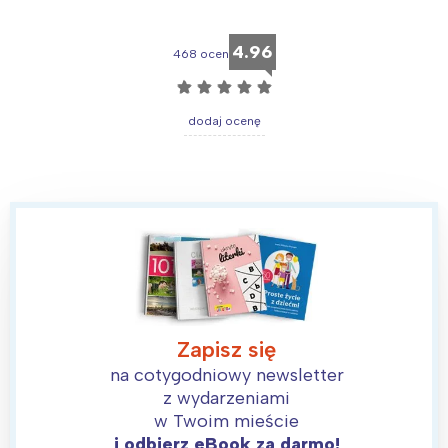
4.96
468 ocen
☆
☆
☆
☆
☆
dodaj ocenę
Zapisz się
na cotygodniowy newsletter
z wydarzeniami
w Twoim mieście
i odbierz eBook za darmo!