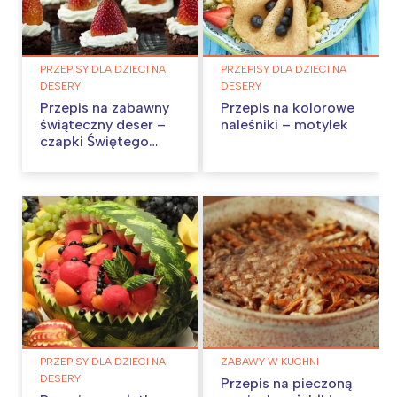
PRZEPISY DLA DZIECI NA
PRZEPISY DLA DZIECI NA
DESERY
DESERY
Przepis na zabawny
Przepis na kolorowe
świąteczny deser –
naleśniki – motylek
czapki Świętego
Mikołaja
PRZEPISY DLA DZIECI NA
ZABAWY W KUCHNI
DESERY
Przepis na pieczoną