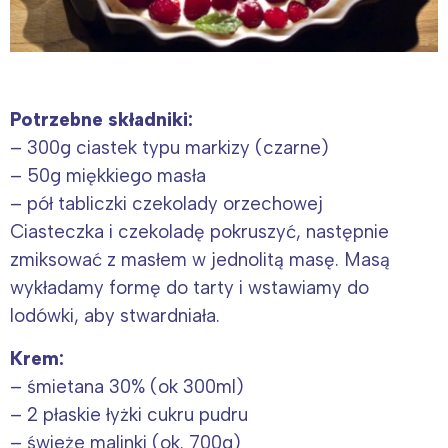
Potrzebne składniki:
– 300g ciastek typu markizy (czarne)
– 50g miękkiego masła
– pół tabliczki czekolady orzechowej
Ciasteczka i czekoladę pokruszyć, następnie
zmiksować z masłem w jednolitą masę. Masą
wykładamy formę do tarty i wstawiamy do
lodówki, aby stwardniała.
Krem:
– śmietana 30% (ok 300ml)
– 2 płaskie łyżki cukru pudru
– świeże malinki (ok. 700g)