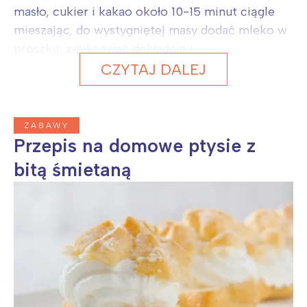
masło, cukier i kakao około 10-15 minut ciągle
mieszając, do wystygniętej masy dodać mleko w
proszku, zmiksować dokładnie i...
CZYTAJ DALEJ
ZABAWY
Przepis na domowe ptysie z
bitą śmietaną