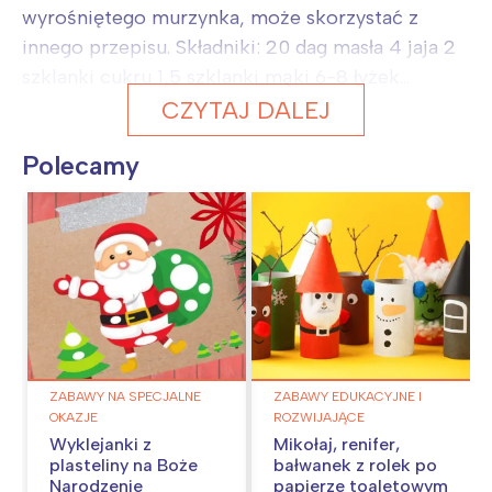
wyrośniętego murzynka, może skorzystać z
innego przepisu. Składniki: 20 dag masła 4 jaja 2
szklanki cukru 1,5 szklanki mąki 6-8 łyżek...
CZYTAJ DALEJ
Polecamy
ZABAWY NA SPECJALNE
ZABAWY EDUKACYJNE I
OKAZJE
ROZWIJAJĄCE
Wyklejanki z
Mikołaj, renifer,
plasteliny na Boże
bałwanek z rolek po
Narodzenie
papierze toaletowym