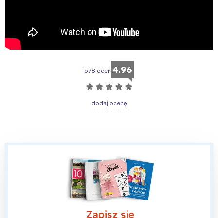
4.96
578 ocen
☆
☆
☆
☆
☆
dodaj ocenę
Zapisz się