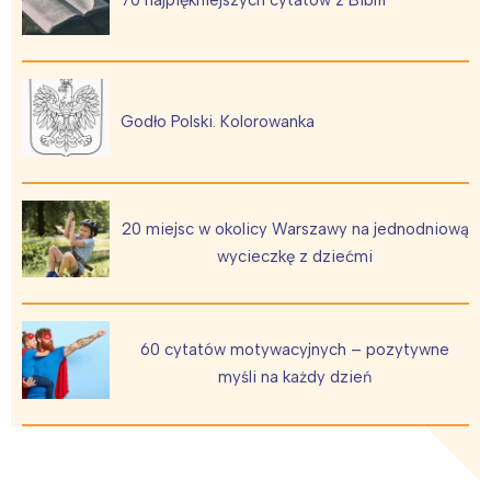
70 najpiękniejszych cytatów z Biblii
Godło Polski. Kolorowanka
20 miejsc w okolicy Warszawy na jednodniową
wycieczkę z dziećmi
Interesują mnie wydarzenia z
60 cytatów motywacyjnych – pozytywne
tego regionu:
myśli na każdy dzień
Warszawa
Śląsk
Łódź
Kraków