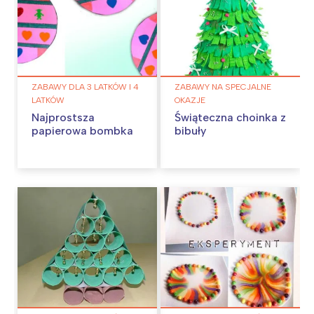
ZABAWY DLA 3 LATKÓW I 4
ZABAWY NA SPECJALNE
LATKÓW
OKAZJE
Najprostsza
Świąteczna choinka z
papierowa bombka
bibuły