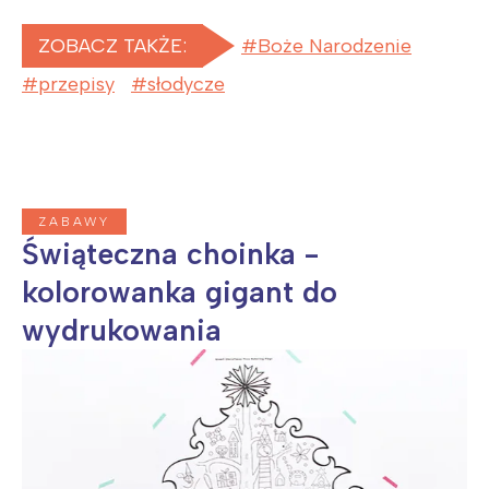
Trójmiasto
Południe
ZOBACZ TAKŻE:
Boże Narodzenie
Poznań
Północ
Wrocław
Wszystkie
przepisy
słodycze
Wybieram
ZABAWY
Świąteczna choinka -
kolorowanka gigant do
wydrukowania