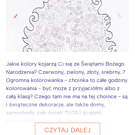
Jakie kolory kojarzą Ci się ze Świętami Bożego
Narodzenia? Czerwony, zielony, złoty, srebrny...?
Ogromna kolorowanka - choinka to całe godziny
kolorowania - być może z przyjaciółmi albo z
całą klasą? Czego tam nie ma na tej choince - są
i świąteczne dekoracje, ale także domy,
samochody, cały świat! TUTAJ ściągnij
kolorowankę gigant do złożenia i...
CZYTAJ DALEJ