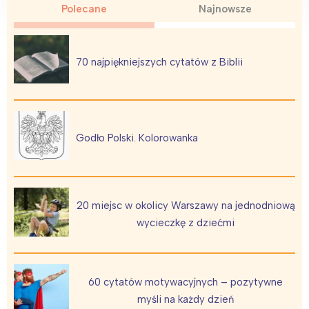
Polecane
Najnowsze
70 najpiękniejszych cytatów z Biblii
Interesują mnie wydarzenia z
tego regionu:
Godło Polski. Kolorowanka
Warszawa
Śląsk
Łódź
Kraków
Trójmiasto
Południe
Poznań
Północ
20 miejsc w okolicy Warszawy na jednodniową
wycieczkę z dziećmi
Wrocław
Wszystkie
Wybieram
60 cytatów motywacyjnych – pozytywne
myśli na każdy dzień