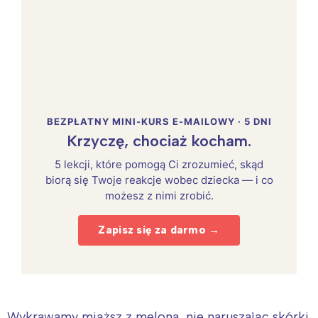
BEZPŁATNY MINI-KURS E-MAILOWY · 5 DNI
Krzyczę, chociaż kocham.
5 lekcji, które pomogą Ci zrozumieć, skąd
biorą się Twoje reakcje wobec dziecka — i co
możesz z nimi zrobić.
Zapisz się za darmo →
Wykrawamy miąższ z melona, nie naruszając skórki.