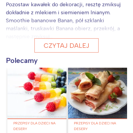
Pozostaw kawałek do dekoracji, resztę zmiksuj
dokładnie z mlekiem i siemieniem lnianym.
Smoothie bananowe Banan, pół szklanki
maślanki, truskawki Banana obierz, przekrój, a
następnie zmiksuj...
CZYTAJ DALEJ
Polecamy
PRZEPISY DLA DZIECI NA
PRZEPISY DLA DZIECI NA
DESERY
DESERY