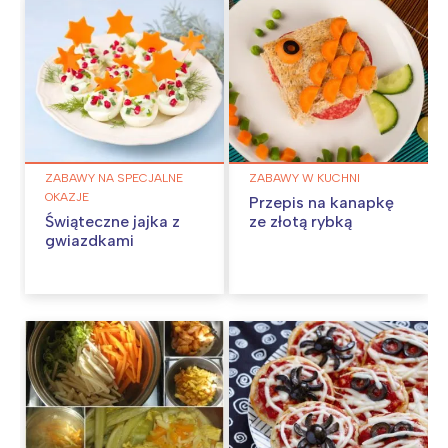
ZABAWY NA SPECJALNE
ZABAWY W KUCHNI
OKAZJE
Przepis na kanapkę
Świąteczne jajka z
ze złotą rybką
gwiazdkami