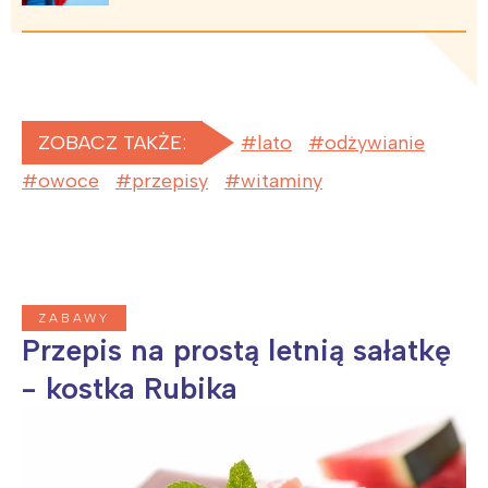
ZOBACZ TAKŻE:
lato
odżywianie
owoce
przepisy
witaminy
ZABAWY
Przepis na prostą letnią sałatkę
- kostka Rubika