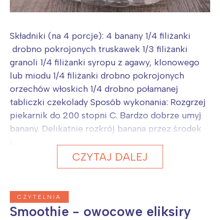
Składniki (na 4 porcje): 4 banany 1/4 filiżanki
drobno pokrojonych truskawek 1/3 filiżanki
granoli 1/4 filiżanki syropu z agawy, klonowego
lub miodu 1/4 filiżanki drobno pokrojonych
orzechów włoskich 1/4 drobno połamanej
tabliczki czekolady Sposób wykonania: Rozgrzej
piekarnik do 200 stopni C. Bardzo dobrze umyj
banany. Delikatnie rozkrój banana przez środek
i...
CZYTAJ DALEJ
CZYTELNIA
Smoothie - owocowe eliksiry