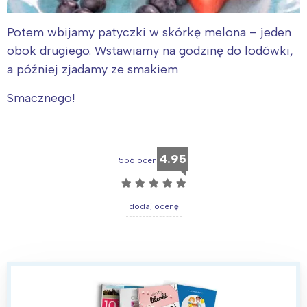
Potem wbijamy patyczki w skórkę melona – jeden
obok drugiego. Wstawiamy na godzinę do lodówki,
a później zjadamy ze smakiem
Smacznego!
4.95
556 ocen
☆
☆
☆
☆
☆
dodaj ocenę