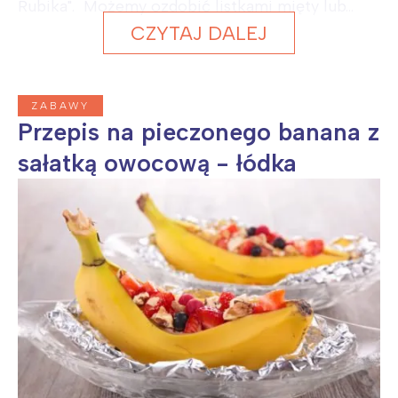
Rubika". Możemy ozdobić listkami mięty lub...
CZYTAJ DALEJ
ZABAWY
Przepis na pieczonego banana z
sałatką owocową - łódka