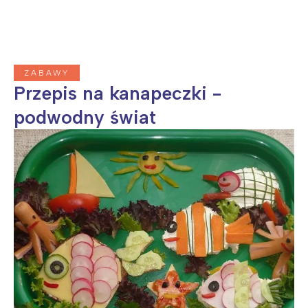
ZABAWY
Przepis na kanapeczki -
podwodny świat
Interesują mnie wydarzenia z
tego regionu:
Warszawa
Śląsk
Łódź
Kraków
Trójmiasto
Południe
Poznań
Północ
Wrocław
Wszystkie