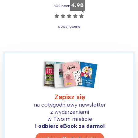
4.98
302 ocen
☆
☆
☆
☆
☆
dodaj ocenę
Zapisz się
na cotygodniowy newsletter
z wydarzeniami
w Twoim mieście
i odbierz eBook za darmo!