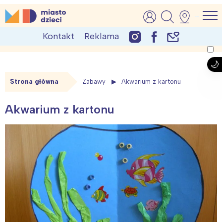
Skip
MiastoDzieci.pl
atrakcje dla dzieci, wydarzenia, imprezy rodzinne
to
Kontakt
Reklama
content
Strona główna
Zabawy
Akwarium z kartonu
Akwarium z kartonu