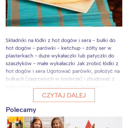
Składniki na łódki z hot dogów i sera - bułki do
hot dogów - parówki - ketchup - żółty ser w
plasterkach - duże wykałaczki lub patyczki do
szaszłyków - małe wykałaczki Jak zrobić łódki z
hot dogów i sera Ugotować parówki, położyć na
bułkach (zagrzanych w tosterze) i zbudować z
patyczków i wykałaczek maszt na żagiel z...
CZYTAJ DALEJ
Polecamy