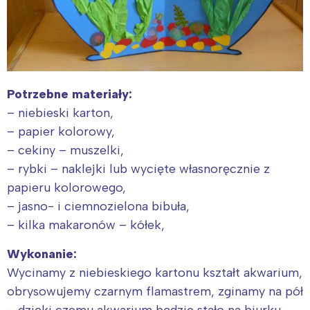
Potrzebne materiały:
– niebieski karton,
– papier kolorowy,
– cekiny – muszelki,
– rybki – naklejki lub wycięte własnoręcznie z
papieru kolorowego,
– jasno- i ciemnozielona bibuła,
– kilka makaronów – kółek,
Wykonanie:
Wycinamy z niebieskiego kartonu kształt akwarium,
obrysowujemy czarnym flamastrem, zginamy na pół
– dzięki czemu akwarium będzie stało na biurku.