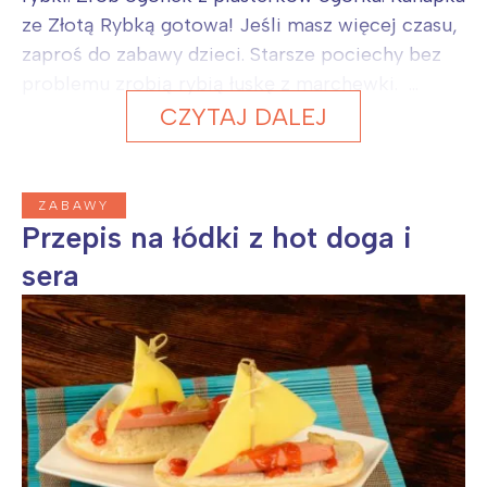
ze Złotą Rybką gotowa! Jeśli masz więcej czasu,
zaproś do zabawy dzieci. Starsze pociechy bez
problemu zrobią rybią łuskę z marchewki. ...
CZYTAJ DALEJ
ZABAWY
Przepis na łódki z hot doga i
sera