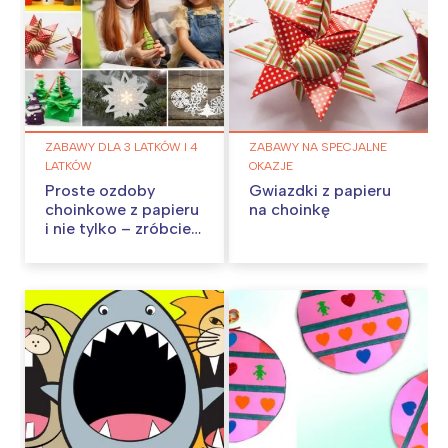
ZABAWY DLA 3 LATKÓW I 4
ZABAWY NA SPECJALNE
LATKÓW
OKAZJE
Proste ozdoby
Gwiazdki z papieru
choinkowe z papieru
na choinkę
i nie tylko – zróbcie
je w domu!