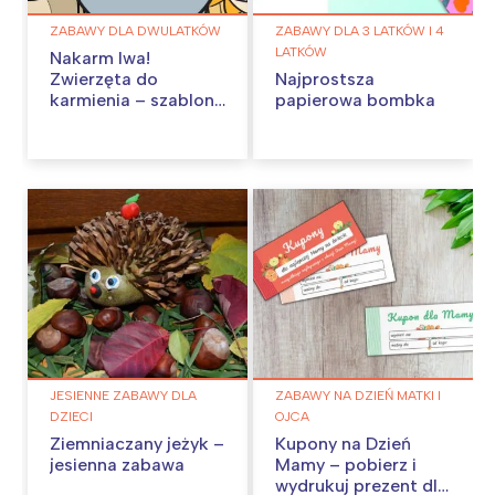
ZABAWY DLA DWULATKÓW
ZABAWY DLA 3 LATKÓW I 4
LATKÓW
Nakarm lwa!
Zwierzęta do
Najprostsza
karmienia – szablony
papierowa bombka
do pobrania
JESIENNE ZABAWY DLA
ZABAWY NA DZIEŃ MATKI I
DZIECI
OJCA
Ziemniaczany jeżyk –
Kupony na Dzień
jesienna zabawa
Mamy – pobierz i
wydrukuj prezent dla