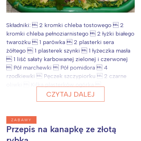
Wybieram
Składniki:  2 kromki chleba tostowego  2
kromki chleba pełnoziarnistego  2 łyżki białego
twarożku  1 parówka  2 plasterki sera
żółtego  1 plasterek szynki  1 łyżeczka masła
 1 liść sałaty karbowanej zielonej i czerwonej
 Pół marchewki  Pół pomidora  4
rzodkiewki  Pęczek szczypiorku  2 czarne
oliwki  Kilka plasterków ogórka ...
CZYTAJ DALEJ
ZABAWY
Przepis na kanapkę ze złotą
rybką