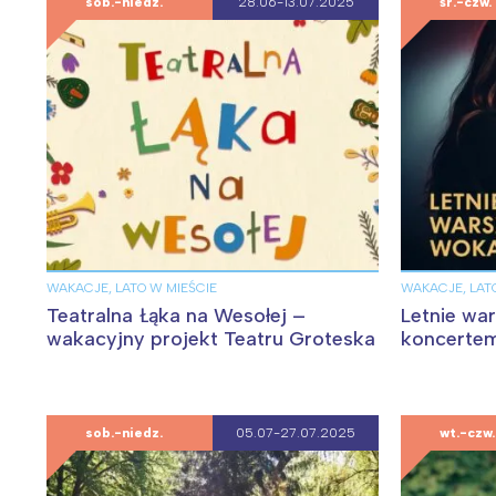
sob.-niedz.
28.06-13.07.2025
śr.-czw.
WAKACJE, LATO W MIEŚCIE
WAKACJE, LAT
Teatralna Łąka na Wesołej –
Letnie wa
wakacyjny projekt Teatru Groteska
koncerte
sob.-niedz.
05.07-27.07.2025
wt.-czw.