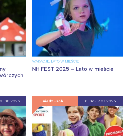
WAKACJE, LATO W MIEŚCIE
ny
NH FEST 2025 – Lato w mieście
twórczych
08.08.2025
niedz.-sob.
01.06-19.07.2025