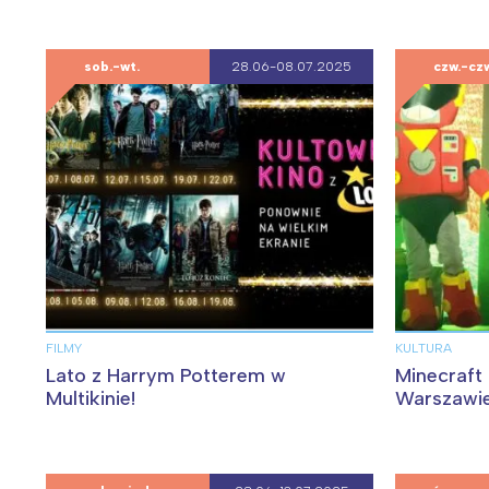
sob.-wt.
28.06-08.07.2025
czw.-czw
W
FILMY
KULTURA
Ł
Lato z Harrym Potterem w
Minecraft
Multikinie!
Warszawie 
T
P
W