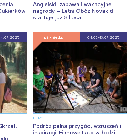
cenia
Angielski, zabawa i wakacyjne
Cukierków
nagrody – Letni Obóz Novakid
startuje już 8 lipca!
14.07.2025
pt.-niedz.
04.07-13.07.2025
FILMY
Skrzat.
Podróż pełna przygód, wzruszeń i
inspiracji. Filmowe Lato w Łodzi
alu