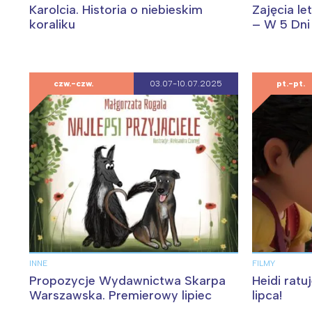
Karolcia. Historia o niebieskim
Zajęcia le
koraliku
– W 5 Dni
czw.-czw.
03.07-10.07.2025
pt.-pt.
INNE
FILMY
Propozycje Wydawnictwa Skarpa
Heidi ratu
Warszawska. Premierowy lipiec
lipca!