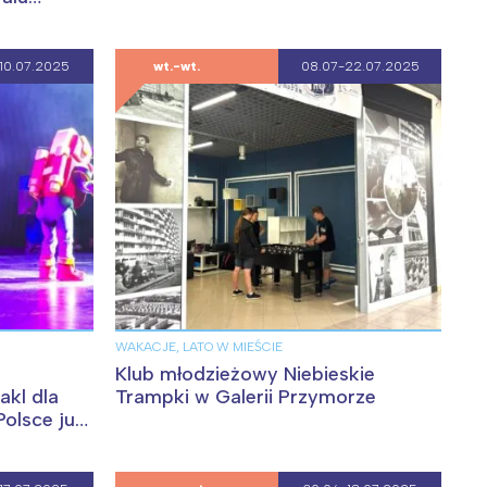
10.07.2025
wt.-wt.
08.07-22.07.2025
:
WAKACJE, LATO W MIEŚCIE
Klub młodzieżowy Niebieskie
akl dla
Trampki w Galerii Przymorze
Polsce już