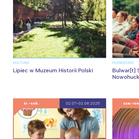
KULTURA
PLENEROWE
Lipiec w Muzeum Historii Polski
Bulwar[t]
Nowohuck
śr.-sob.
02.07-02.08.2025
czw.-nie