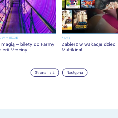
O W MIEŚCIE
FILMY
 magią – bilety do Farmy
Zabierz w wakacje dzieci
alerii Młociny
Multikina!
Strona 1 z 2
Następna