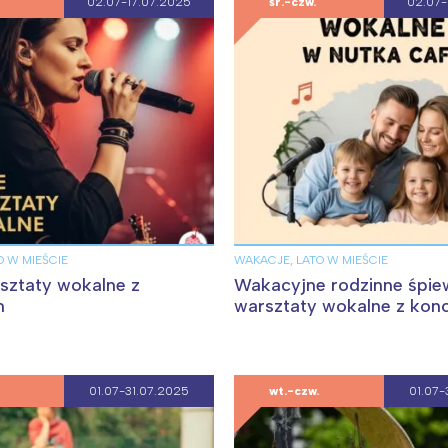
02.07-17.07.2025
śr.-czw.
02.07-
Wybieram
O W MIEŚCIE
WAKACJE, LATO W MIEŚCIE
rsztaty wokalne z
Wakacyjne rodzinne śpie
m
warsztaty wokalne z kon
01.07-31.07.2025
wt.-czw.
01.07-