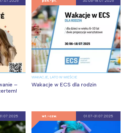
17.07.2025
pon.-pt.
30.06-18.07.2025
WAKACJE, LATO W MIEŚCIE
wanie –
Wakacje w ECS dla rodzin
certem!
31.07.2025
wt.-czw.
01.07-31.07.2025