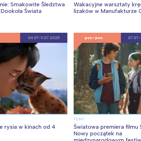
tnie: Smakowite Śledztwa
Wakacyjne warsztaty krę
 Dookoła Świata
lizaków w Manufakturze 
04.07-11.07.2025
pon.-pon.
07.07-
FILMY
je rysia w kinach od 4
Światowa premiera filmu 
Nowy początek na
międzynarodowym festiw