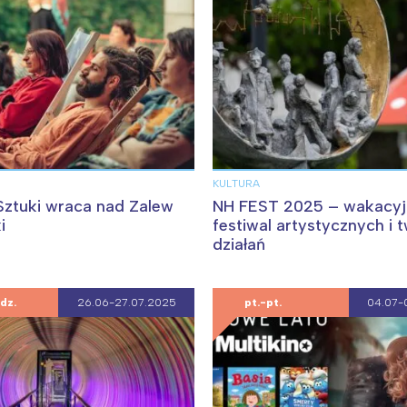
KULTURA
 Sztuki wraca nad Zalew
NH FEST 2025 – wakacyj
i
festiwal artystycznych i 
działań
dz.
26.06-27.07.2025
pt.-pt.
04.07-