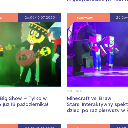
filmowym w Locarno
.
26.06-10.07.2025
czw.-czw.
26.06-
Interesują mnie wydarzenia z tego regionu
arszawa
Śląsk
KULTURA
ódź
Kraków
 Big Show – Tylko w
Minecraft vs. Brawl
już 18 października!
Stars. Interaktywny spekt
rójmiasto
Południe
dzieci po raz pierwszy w 
oznań
Północ
17 października!
rocław
Wszystkie