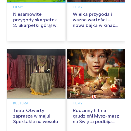
FILMY
FILMY
Niesamowite
Wielka przygoda i
przygody skarpetek
ważne wartości –
2. Skarpetki górą! w
nowa bajka w kinach
kinach od 12
od 30 stycznia
września
KULTURA
FILMY
Teatr Otwarty
Rodzinny hit na
zaprasza w maju!
grudzień! Mysz-masz
Spektakle na wesoło
na Święta podbija
kina pełnią humoru i