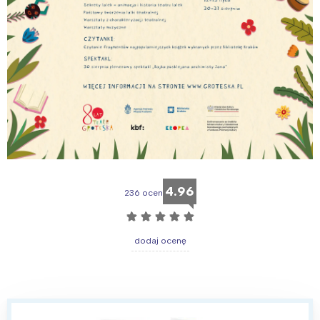
4.96
236 ocen
☆
☆
☆
☆
☆
dodaj ocenę
Interesują mnie wydarzenia z