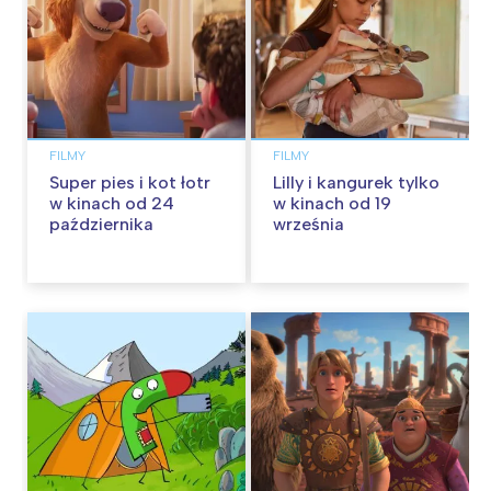
FILMY
FILMY
Super pies i kot łotr
Lilly i kangurek tylko
w kinach od 24
w kinach od 19
października
września