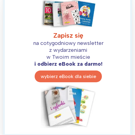
tego regionu:
Warszawa
Śląsk
Łódź
Kraków
Zapisz się
Trójmiasto
Południe
na cotygodniowy newsletter
Poznań
Północ
z wydarzeniami
w Twoim mieście
Wrocław
Wszystkie
i odbierz eBook za darmo!
Wybieram
wybierz eBook dla siebie