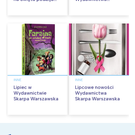
kina pełnią humoru i
Skarpa Warszawska.
przygód
Zaczytaj się jesienią!
INNE
INNE
Lipiec w
Lipcowe nowości
Wydawnictwie
Wydawnictwa
Skarpa Warszawska
Skarpa Warszawska