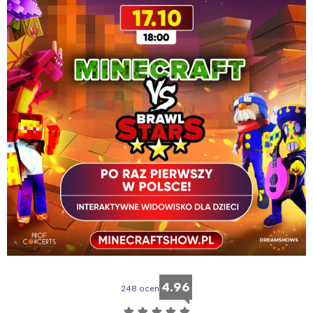
tego regionu:
Warszawa
Śląsk
Łódź
Kraków
Trójmiasto
Południe
Poznań
Północ
Wrocław
Wszystkie
Wybieram
4.96
248 ocen
☆
☆
☆
☆
☆