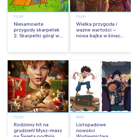
FILMY
FILMY
Niesamowite
Wielka przygoda i
przygody skarpetek
ważne wartości –
2. Skarpetki górą! w
nowa bajka w kinach
kinach od 12
od 30 stycznia
września
FILMY
INNE
Rodzinny hit na
Listopadowe
grudzień! Mysz-masz
nowości
na Święta podbija
Wydawnictwa