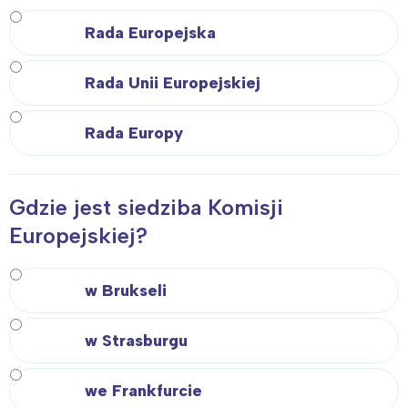
tego regionu:
Rada Europejska
Warszawa
Śląsk
Rada Unii Europejskiej
Łódź
Kraków
Rada Europy
Trójmiasto
Południe
Poznań
Północ
Wrocław
Wszystkie
Gdzie jest siedziba Komisji
Europejskiej?
Wybieram
w Brukseli
w Strasburgu
we Frankfurcie