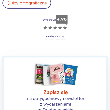
Quizy ortograficzne
4.98
296 ocen
☆
☆
☆
☆
☆
dodaj ocenę
Zapisz się
na cotygodniowy newsletter
z wydarzeniami
w Twoim mieście