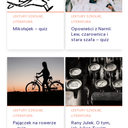
LEKTURY SZKOLNE,
LEKTURY SZKOLNE,
LITERATURA
LITERATURA
Mikołajek – quiz
Opowieści z Narnii:
Lew, czarownica i
stara szafa – quiz
LEKTURY SZKOLNE,
LEKTURY SZKOLNE,
LITERATURA
LITERATURA
Pajączek na rowerze
Rany Julek. O tym,