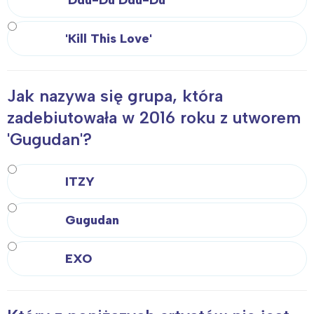
'Ddu-Du Ddu-Du'
'Kill This Love'
Jak nazywa się grupa, która
zadebiutowała w 2016 roku z utworem
'Gugudan'?
ITZY
Gugudan
EXO