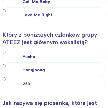
tego regionu:
Call Me Baby
Love Me Right
Warszawa
Śląsk
Łódź
Kraków
Trójmiasto
Południe
Który z poniższych członków grupy
Poznań
Północ
ATEEZ jest głównym wokalistą?
Wrocław
Wszystkie
Yunho
Wybieram
Hongjoong
San
Jak nazywa się piosenka, która jest