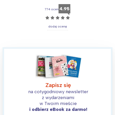
4.95
774 ocen
☆
☆
☆
☆
☆
dodaj ocenę
Zapisz się
na cotygodniowy newsletter
z wydarzeniami
w Twoim mieście
i odbierz eBook za darmo!