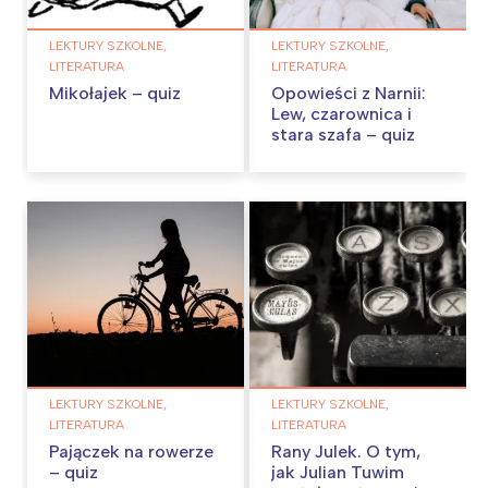
LEKTURY SZKOLNE,
LEKTURY SZKOLNE,
LITERATURA
LITERATURA
Mikołajek – quiz
Opowieści z Narnii:
Lew, czarownica i
stara szafa – quiz
LEKTURY SZKOLNE,
LEKTURY SZKOLNE,
LITERATURA
LITERATURA
Pajączek na rowerze
Rany Julek. O tym,
– quiz
jak Julian Tuwim