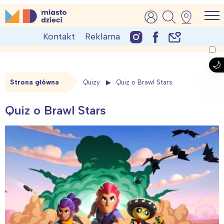
Skip
MiastoDzieci.pl
atrakcje dla dzieci, wydarzenia, imprezy rodzinne
to
Kontakt
Reklama
content
Strona główna
Quizy
Quiz o Brawl Stars
Quiz o Brawl Stars