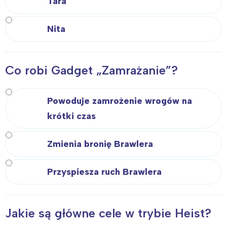
Tara
tego regionu:
Nita
Warszawa
Śląsk
Łódź
Kraków
Co robi Gadget „Zamrażanie”?
Trójmiasto
Południe
Poznań
Północ
Powoduje zamrożenie wrogów na
Wrocław
Wszystkie
krótki czas
Wybieram
Zmienia bronię Brawlera
Przyspiesza ruch Brawlera
Jakie są główne cele w trybie Heist?