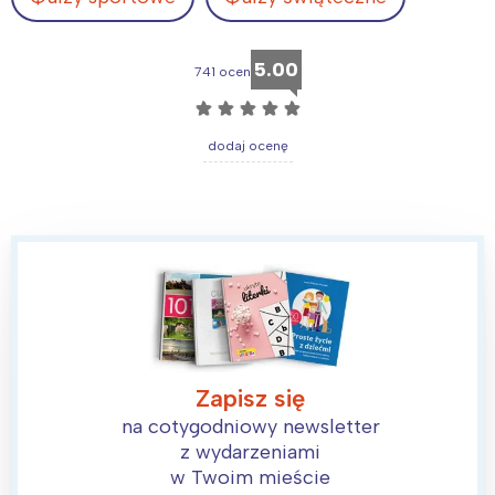
5.00
741 ocen
☆
☆
☆
☆
☆
dodaj ocenę
Zapisz się
na cotygodniowy newsletter
z wydarzeniami
w Twoim mieście