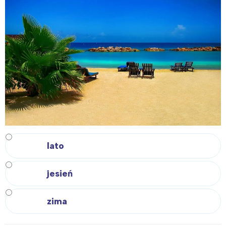
lato
jesień
zima