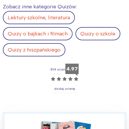
Zobacz inne kategorie Quizów:
Lektury szkolne, literatura
Quizy o bajkach i filmach
Quizy o szkole
Quizy z hiszpańskiego
4.97
814 ocen
☆
☆
☆
☆
☆
dodaj ocenę