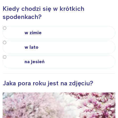
Kiedy chodzi się w krótkich
spodenkach?
w zimie
w lato
na jesień
Interesują mnie wydarzenia z
Jaka pora roku jest na zdjęciu?
tego regionu:
Warszawa
Śląsk
Łódź
Kraków