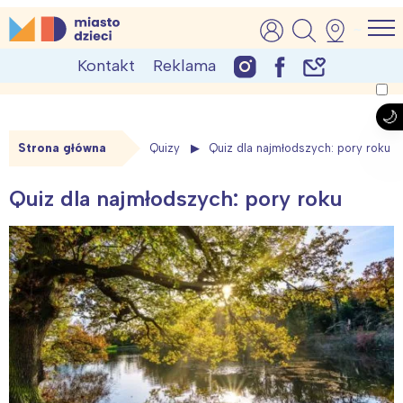
Skip
MiastoDzieci.pl
atrakcje dla dzieci, wydarzenia, imprezy rodzinne
to
Kontakt
Reklama
content
Strona główna
Quizy
Quiz dla najmłodszych: pory roku
Quiz dla najmłodszych: pory roku