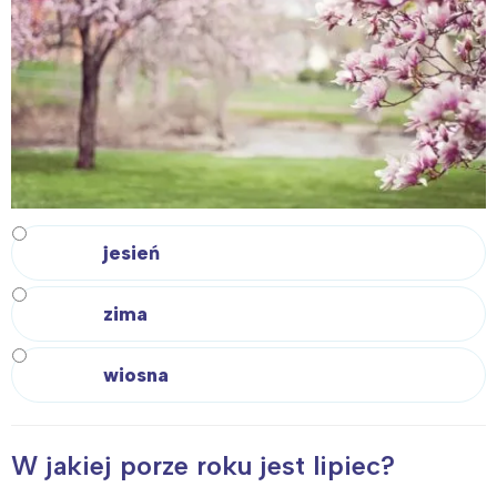
Trójmiasto
Południe
Poznań
Północ
Wrocław
Wszystkie
Wybieram
jesień
zima
wiosna
W jakiej porze roku jest lipiec?