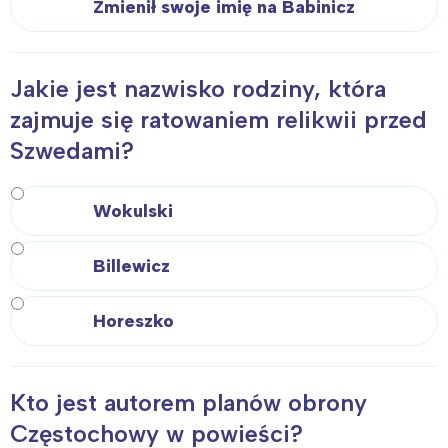
Trójmiasto
Południe
Zmienił swoje imię na Babinicz
Poznań
Północ
Wrocław
Wszystkie
Jakie jest nazwisko rodziny, która
zajmuje się ratowaniem relikwii przed
Wybieram
Szwedami?
Wokulski
Billewicz
Horeszko
Kto jest autorem planów obrony
Częstochowy w powieści?