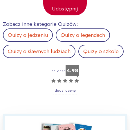
Udostępnij
Zobacz inne kategorie Quizów:
Quizy o jedzeniu
Quizy o legendach
Quizy o sławnych ludziach
Quizy o szkole
4.98
771 ocen
☆
☆
☆
☆
☆
dodaj ocenę