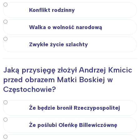
Konflikt rodzinny
Walka o wolność narodową
Zwykłe życie szlachty
Jaką przysięgę złożył Andrzej Kmicic
przed obrazem Matki Boskiej w
Częstochowie?
Interesują mnie wydarzenia z
tego regionu:
Że będzie bronił Rzeczypospolitej
Warszawa
Śląsk
Że poślubi Oleńkę Billewiczównę
Łódź
Kraków