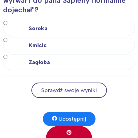
wyrwał i do pana Sapiehy normalnie
dojechał"?
Soroka
Kmicic
Zagłoba
Sprawdź swoje wyniki
Udostępnij