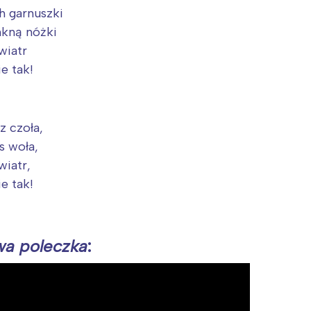
h garnuszki
mkną nóżki
wiatr
e tak!
z czoła,
s woła,
wiatr,
e tak!
Interesują mnie wydarzenia z tego regionu
a poleczka
:
arszawa
Śląsk
ódź
Kraków