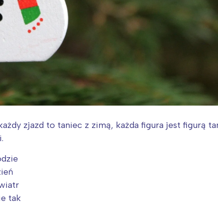
każdy zjazd to taniec z zimą, każda figura jest figurą 
.
odzie
zień
wiatr
ie tak