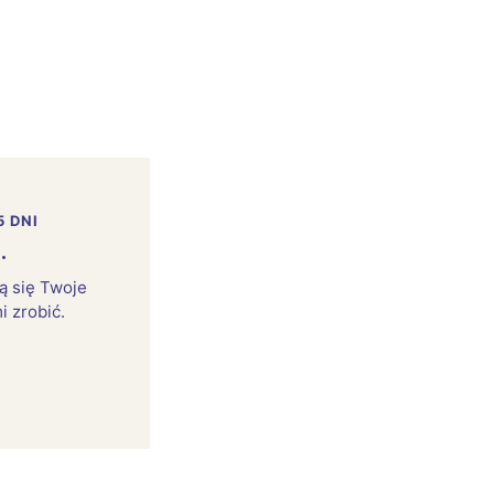
5 DNI
.
rą się Twoje
i zrobić.