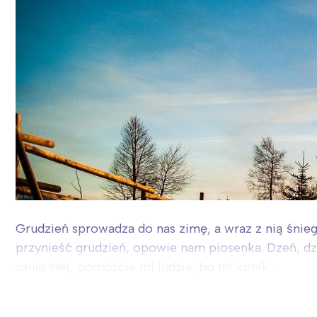
Grudzień sprowadza do nas zimę, a wraz z nią śnieg
przynieść grudzień, opowie nam piosenka. Dzeń, dze
sanie. Hej, pomóżcie mi ludzie, bo mi konik...