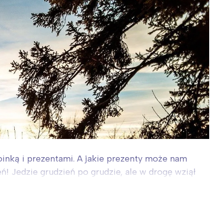
hoinką i prezentami. A jakie prezenty może nam
ń! Jedzie grudzień po grudzie, ale w drogę wziął