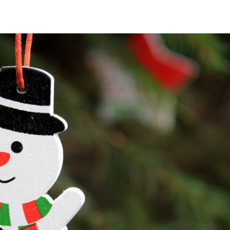
ia i jej płatki
Pszczoła i kwitnący ul