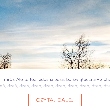
 i mróz. Ale to też radosna pora, bo świąteczna - z c
ń, dzeń, dzeń, dzeń, dzeń, dzeń, dzeń, dzeń, dzeń, dze
CZYTAJ DALEJ