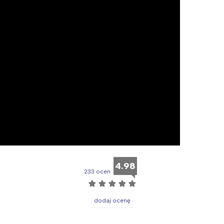
rójmiasto
Południe
oznań
Północ
rocław
Wszystkie
Wybieram
4.98
233 ocen
☆
☆
☆
☆
☆
dodaj ocenę