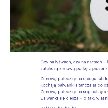
Czy na łyżwach, czy na nartach – 
zatańczą zimową polkę z piosenki
Zimową poleczkę na śniegu lub l
Kochają bałwanki i tańczą ją co d
Zimową poleczkę na soplach gra 
Bałwanki się cieszą – o tak, właśn