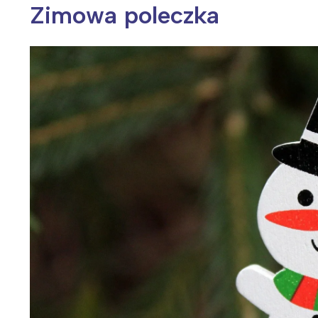
Zimowa poleczka
Wiosenny koncert ptaków na płocie
Kwitnąca wiśn