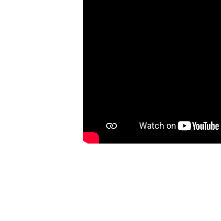
T
P
W