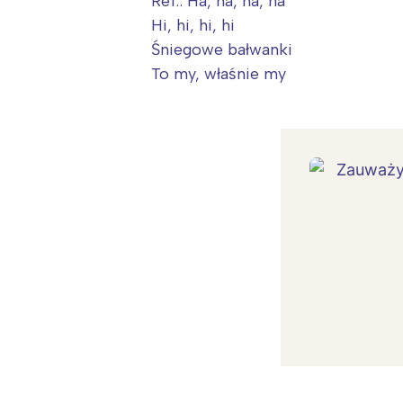
Ref.: Ha, ha, ha, ha
Hi, hi, hi, hi
Śniegowe bałwanki
To my, właśnie my