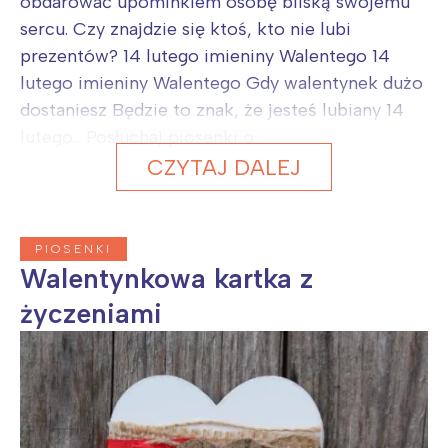
obdarować upominkiem osobę bliską swojemu
sercu. Czy znajdzie się ktoś, kto nie lubi
prezentów? 14 lutego imieniny Walentego 14
lutego imieniny Walentego Gdy walentynek dużo
dostaniesz Będzie to znak, że jesteś lubiany 14
lutego... Posłuchaj piosenki o...
CZYTAJ DALEJ
PIOSENKI
Walentynkowa kartka z
życzeniami