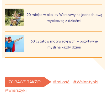
20 miejsc w okolicy Warszawy na jednodniową
wycieczkę z dziećmi
60 cytatów motywacyjnych – pozytywne
myśli na każdy dzień
Interesują mnie wydarzenia z
tego regionu:
ZOBACZ TAKŻE:
miłość
Walentynki
Warszawa
Śląsk
wierszyki
Łódź
Kraków
Trójmiasto
Południe
Poznań
Północ