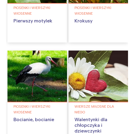
PIOSENKI I WIERSZYKI
PIOSENKI I WIERSZYKI
WIOSENNE
WIOSENNE
Pierwszy motylek
Krokusy
PIOSENKI I WIERSZYKI
WIERSZE MIŁOSNE DLA
WIOSENNE
NIEGO
Bocianie, bocianie
Walentynki dla
chłopczyka i
dziewczynki