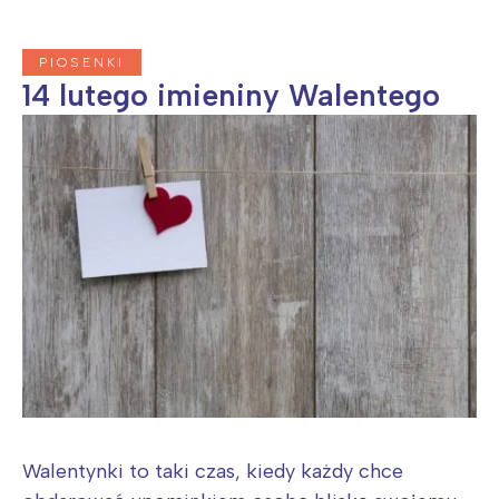
Wrocław
Wszystkie
PIOSENKI
14 lutego imieniny Walentego
Wybieram
Walentynki to taki czas, kiedy każdy chce