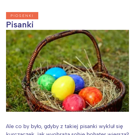
PIOSENKI
Pisanki
Ale co by było, gdyby z takiej pisanki wykluł się
kurczaczek, jak wyobraża sobie bohater wiersza?