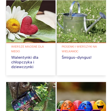
WIERSZE MIŁOSNE DLA
PIOSENKI I WIERSZYKI NA
NIEGO
WIELKANOC
Walentynki dla
Śmigus-dyngus!
chłopczyka i
dziewczynki