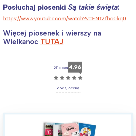
Posłuchaj piosenki
Są takie święta
:
https://www.youtube.com/watch?v=ENt2fbc0kq0
Więcej piosenek i wierszy na
Wielkanoc
TUTAJ
4.96
211 ocen
☆
☆
☆
☆
☆
dodaj ocenę