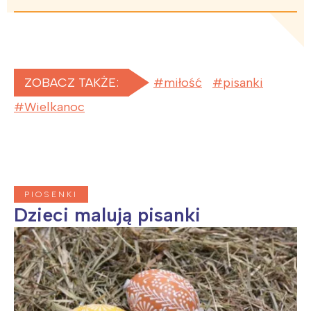
ZOBACZ TAKŻE:
miłość
pisanki
Wielkanoc
PIOSENKI
Dzieci malują pisanki