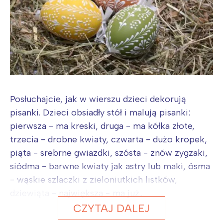
Posłuchajcie, jak w wierszu dzieci dekorują
pisanki. Dzieci obsiadły stół i malują pisanki:
pierwsza - ma kreski, druga - ma kółka złote,
trzecia - drobne kwiaty, czwarta - dużo kropek,
piąta - srebrne gwiazdki, szósta - znów zygzaki,
siódma - barwne kwiaty jak astry lub maki, ósma
- wąskie szlaczki z zieloniutkich listków,
dziewiąta - największa - ma już...
CZYTAJ DALEJ