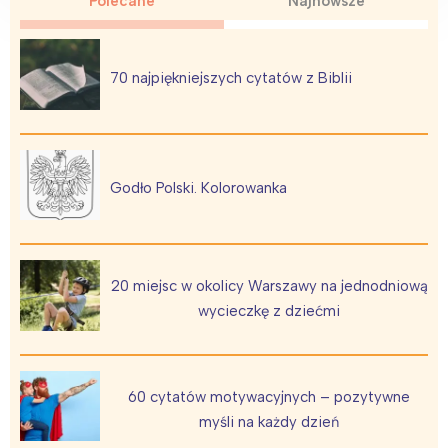
Polecane
Najnowsze
70 najpiękniejszych cytatów z Biblii
Interesują mnie wydarzenia z
tego regionu:
Godło Polski. Kolorowanka
Warszawa
Śląsk
Łódź
Kraków
Trójmiasto
Południe
20 miejsc w okolicy Warszawy na jednodniową
Poznań
Północ
wycieczkę z dziećmi
Wrocław
Wszystkie
Wybieram
60 cytatów motywacyjnych – pozytywne
myśli na każdy dzień