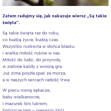
Zatem radujmy się, jak nakazuje wiersz „Są takie
święta”.
Są takie święta raz do roku,
co budzą życie, budzą czas.
Wszystko rozkwita w słońca blasku
i wielka miłość rośnie w nas.
Miłość do ludzi, do przyrody,
w zielone każdy z wiosną gra.
Już zima poszła spać za morza,
a w naszych sercach radość trwa.
W piecu rosną sękacze,
baby wielkanocne,
i mazurek lśni lukrem,
Spójrzcie tam – pierwszy liść!