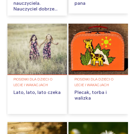
nauczyciela.
pana
Nauczyciel dobrze
wie…
PIOSENKI DLA DZIECI O
PIOSENKI DLA DZIECI O
LECIE I WAKACJACH
LECIE I WAKACJACH
Lato, lato, lato czeka
Plecak, torba i
walizka