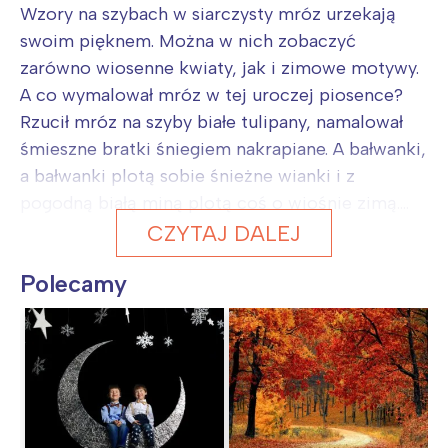
Wzory na szybach w siarczysty mróz urzekają
swoim pięknem. Można w nich zobaczyć
zarówno wiosenne kwiaty, jak i zimowe motywy.
A co wymalował mróz w tej uroczej piosence?
Rzucił mróz na szyby białe tulipany, namalował
śmieszne bratki śniegiem nakrapiane. A bałwanki,
a bałwanki plotą sobie śnieżne wianki i z
pogodną białą miną plotą coś o wiośnie zimą....
CZYTAJ DALEJ
Polecamy