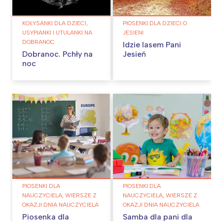
KOŁYSANKI DLA DZIECI,
PIOSENKI DLA DZIECI O
USYPIANKI I UTULANKI NA
JESIENI
DOBRANOC
Idzie lasem Pani
Dobranoc. Pchły na
Jesień
noc
PIOSENKI DLA
PIOSENKI DLA
NAUCZYCIELA, WIERSZE Z
NAUCZYCIELA, WIERSZE Z
OKAZJI DNIA NAUCZYCIELA
OKAZJI DNIA NAUCZYCIELA
Piosenka dla
Samba dla pani dla