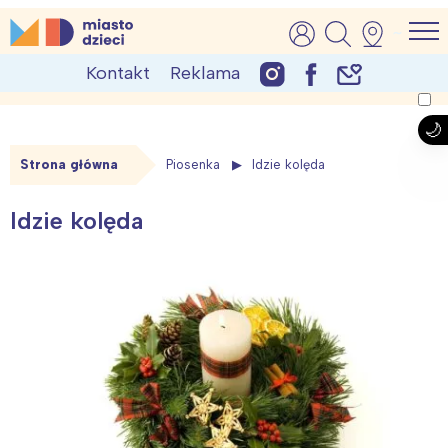
Skip
MiastoDzieci.pl
atrakcje dla dzieci, wydarzenia, imprezy rodzinne
to
Kontakt
Reklama
content
Strona główna
Piosenka
Idzie kolęda
Idzie kolęda