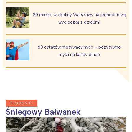
Warszawa
Śląsk
20 miejsc w okolicy Warszawy na jednodniową
Łódź
Kraków
wycieczkę z dziećmi
Trójmiasto
Południe
Poznań
Północ
Wrocław
Wszystkie
60 cytatów motywacyjnych – pozytywne
myśli na każdy dzień
Wybieram
PIOSENKI
Śniegowy Bałwanek