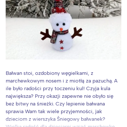
Bałwan stoi, ozdobiony węgielkami, z
marchewkowym nosem i z miotłą za pazuchą. A
ile było radości przy toczeniu kul! Czyja kula
największa? Przy okazji zapewne nie obyło się
bez bitwy na śnieżki. Czy lepienie bałwana
sprawia Wam tak wiele przyjemności, jak
dzieciom z wierszyka Śniegowy bałwanek?
Wielka radość dla dzieciarni wziąć marchewkę