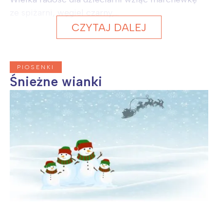
ze spiżarni, węgiel czarny,...
CZYTAJ DALEJ
PIOSENKI
Śnieżne wianki