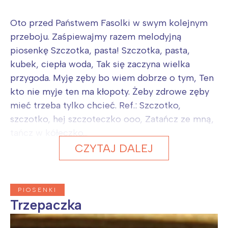
Oto przed Państwem Fasolki w swym kolejnym
przeboju. Zaśpiewajmy razem melodyjną
piosenkę Szczotka, pasta! Szczotka, pasta,
kubek, ciepła woda, Tak się zaczyna wielka
przygoda. Myję zęby bo wiem dobrze o tym, Ten
kto nie myje ten ma kłopoty. Żeby zdrowe zęby
mieć trzeba tylko chcieć. Ref.: Szczotko,
szczotko, hej szczoteczko ooo, Zatańcz ze mną,
tańcz w kółeczko...
CZYTAJ DALEJ
PIOSENKI
Trzepaczka