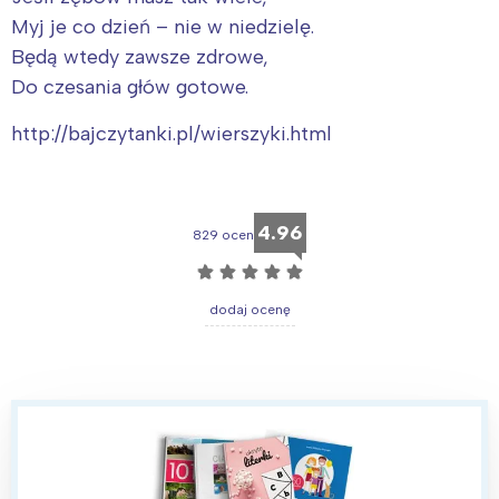
Myj je co dzień – nie w niedzielę.
Będą wtedy zawsze zdrowe,
Do czesania głów gotowe.
http://bajczytanki.pl/wierszyki.html
4.96
829 ocen
☆
☆
☆
☆
☆
dodaj ocenę