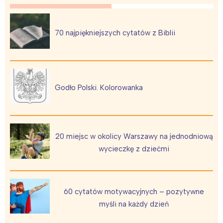
70 najpiękniejszych cytatów z Biblii
Interesują mnie wydarzenia z
tego regionu:
Warszawa
Śląsk
Godło Polski. Kolorowanka
Łódź
Kraków
Trójmiasto
Południe
Poznań
Północ
20 miejsc w okolicy Warszawy na jednodniową
Wrocław
Wszystkie
wycieczkę z dziećmi
Wybieram
60 cytatów motywacyjnych – pozytywne
myśli na każdy dzień