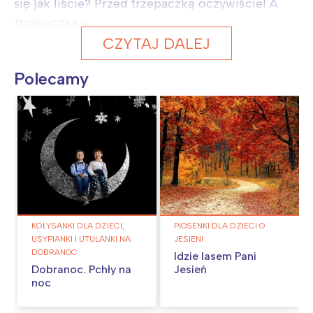
się jak liście? Przed trzepaczką oczywiście! A
trzepaczka -...
CZYTAJ DALEJ
Polecamy
KOŁYSANKI DLA DZIECI,
PIOSENKI DLA DZIECI O
USYPIANKI I UTULANKI NA
JESIENI
DOBRANOC
Idzie lasem Pani
Dobranoc. Pchły na
Jesień
noc