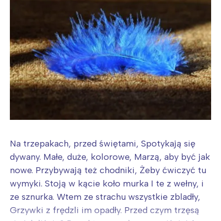
Na trzepakach, przed świętami, Spotykają się
dywany. Małe, duże, kolorowe, Marzą, aby być jak
nowe. Przybywają też chodniki, Żeby ćwiczyć tu
wymyki. Stoją w kącie koło murka I te z wełny, i
ze sznurka. Wtem ze strachu wszystkie zbladły,
Grzywki z frędzli im opadły. Przed czym trzęsą