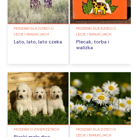
PIOSENKI DLA DZIECI O
PIOSENKI DLA DZIECI O
LECIE I WAKACJACH
LECIE I WAKACJACH
Lato, lato, lato czeka
Plecak, torba i
walizka
PIOSENKI O ZWIERZĘTACH
PIOSENKI DLA DZIECI O
LECIE I WAKACJACH
Pieski małe dwa