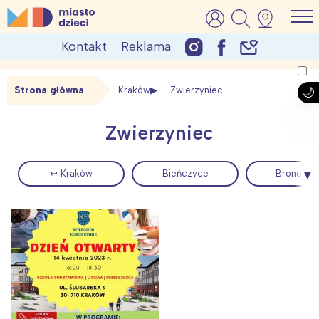
Skip
MiastoDzieci.pl
atrakcje dla dzieci, wydarzenia, imprezy rodzinne
to
Kontakt
Reklama
content
Strona główna
Kraków
Zwierzyniec
Zwierzyniec
↩ Kraków
Bieńczyce
Bronowic