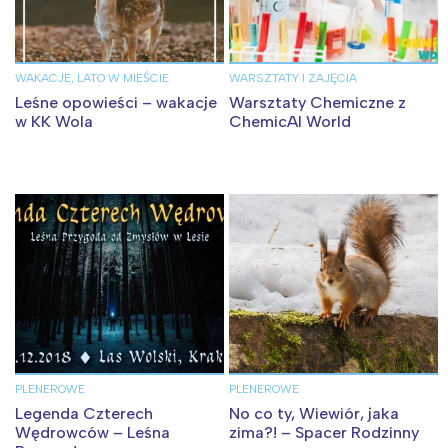
WAKACJE, LATO W MIEŚCIE
WARSZTATY I ZAJĘCIA
Leśne opowieści – wakacje
Warsztaty Chemiczne z
w KK Wola
ChemicAl World
PLENEROWE
PLENEROWE
Legenda Czterech
No co ty, Wiewiór, jaka
Wędrowców – Leśna
zima?! – Spacer Rodzinny