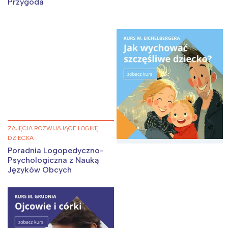
Przygoda
Interesują mnie wydarzenia z
ZAJĘCIA ROZWIJAJĄCE LOGIKĘ
DZIECKA
tego regionu:
Poradnia Logopedyczno-
Psychologiczna z Nauką
Języków Obcych
Warszawa
Śląsk
Łódź
Kraków
Trójmiasto
Południe
Poznań
Północ