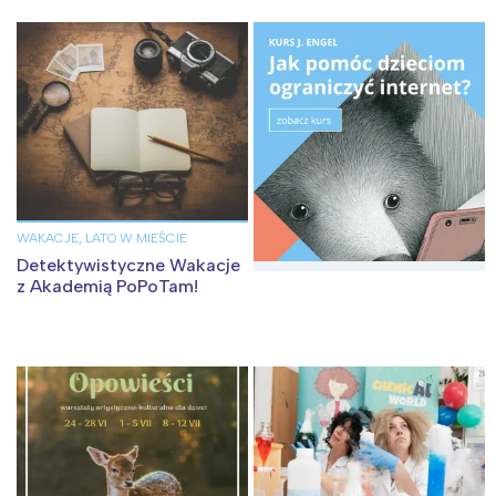
WAKACJE, LATO W MIEŚCIE
Detektywistyczne Wakacje
z Akademią PoPoTam!