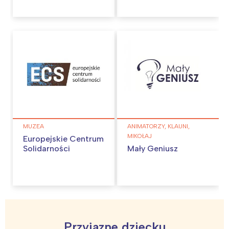
MUZEA
ANIMATORZY, KLAUNI,
MIKOŁAJ
Europejskie Centrum
Solidarności
Mały Geniusz
Interesują mnie wydarzenia z
tego regionu:
Przyjazne dziecku