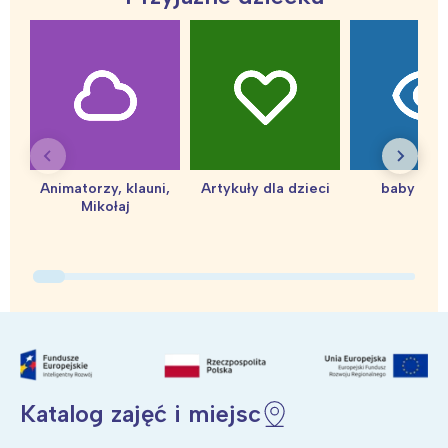
Warszawa
Śląsk
Łódź
Kraków
Trójmiasto
Południe
Poznań
Północ
Wrocław
Wszystkie
Animatorzy, klauni,
Artykuły dla dzieci
baby sho
Mikołaj
Wybieram
Katalog zajęć i miejsc