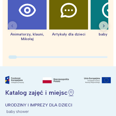
Warszawa
Śląsk
Łódź
Kraków
Trójmiasto
Południe
Poznań
Północ
Animatorzy, klauni,
Artykuły dla dzieci
baby sho
Wrocław
Wszystkie
Mikołaj
Wybieram
Katalog zajęć i miejsc
URODZINY I IMPREZY DLA DZIECI
baby shower