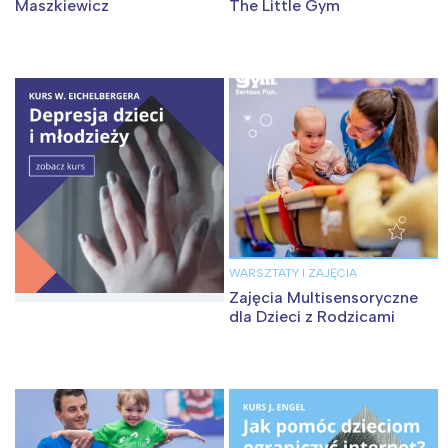
Maszkiewicz
The Little Gym
Interesują mnie wydarzenia z
tego regionu:
Warszawa
Śląsk
Łódź
Kraków
Trójmiasto
Południe
Poznań
Północ
WARSZTATY I ZAJĘCIA
Zajęcia Multisensoryczne
Wrocław
Wszystkie
dla Dzieci z Rodzicami
Wybieram