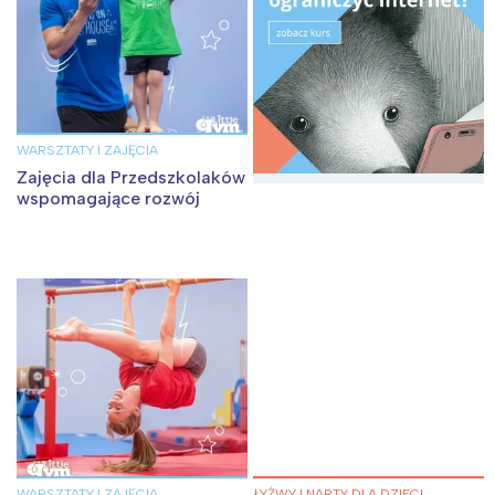
WARSZTATY I ZAJĘCIA
Zajęcia dla Przedszkolaków
wspomagające rozwój
WARSZTATY I ZAJĘCIA
ŁYŻWY I NARTY DLA DZIECI