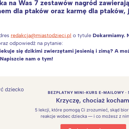
a na Was 7 zestawów nagród zawierają
mem dla ptaków oraz karmę dla ptaków, j
adres
redakcja@miastodzieci.pl
o tytule
Dokarmiamy. N
oraz odpowiedź na pytanie:
iekuje się dzikimi zwierzętami jesienią i zimą? A
Napiszcie nam o tym!
BEZPŁATNY MINI-KURS E-MAILOWY · 
Krzyczę, chociaż kocham
5 lekcji, które pomogą Ci zrozumieć, skąd bio
reakcje wobec dziecka — i co możesz z nim