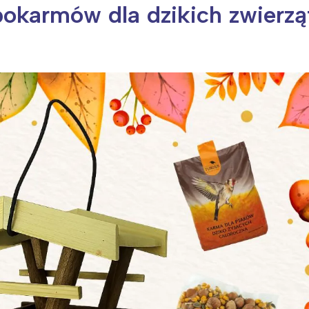
okarmów dla dzikich zwierzą
ia i jej płatki
Pszczoła i kwitnący ul