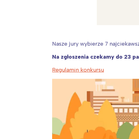
Nasze jury wybierze 7 najciekaw
Na zgłoszenia czekamy do 23 pa
W
Regulamin konkursu
Ł
T
P
W