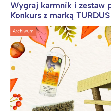
Wygraj karmnik i zestaw p
Konkurs z marką TURDUS
Wiosenny koncert ptaków na płocie
Kwitnąca wiśn