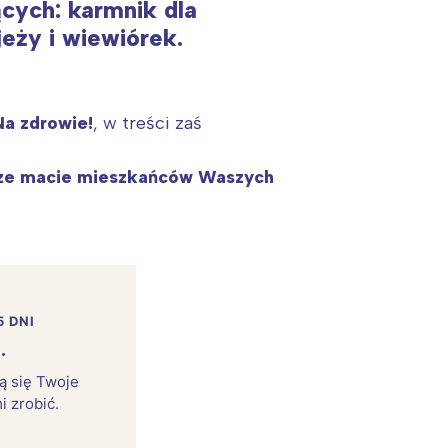
cych: karmnik dla
eży i wiewiórek.
a zdrowie!
, w treści zaś
 może macie mieszkańców Waszych
5 DNI
.
rą się Twoje
i zrobić.