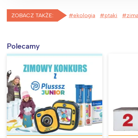
ZOBACZ TAKŻE:
ekologia
ptaki
zim
Polecamy