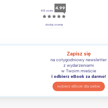
4.99
413 ocen
☆
☆
☆
☆
☆
dodaj ocenę
Zapisz się
na cotygodniowy newsletter
z wydarzeniami
w Twoim mieście
i odbierz eBook za darmo!
wybierz eBook dla siebie