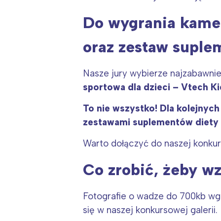
Do wygrania kamer
oraz zestaw suplem
Nasze jury wybierze najzabawnie
sportowa dla dzieci – Vtech K
To nie wszystko! Dla kolejny
W
zestawami suplementów di
ety 
Ł
Warto dołączyć do naszej konku
T
P
Co zrobić, żeby wz
W
Fotografie o wadze do 700kb wgra
się w naszej konkursowej galerii.