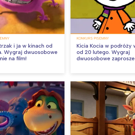
SEMNY
KONKURS PISEMNY
trzak i ja w kinach od
Kicia Kocia w podróży 
a. Wygraj dwuosobowe
od 20 lutego. Wygraj
ie na film!
dwuosobowe zaproszen
film!