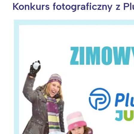
Konkurs fotograficzny z Pl
Wiosenny koncert ptaków na płocie
Kwitnąca wiśn