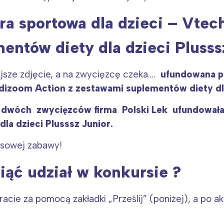
a sportowa dla dzieci – Vtec
entów diety dla dzieci Plusssz
jsze zdjęcie, a na zwycięzcę czeka….
ufundowana pr
idizoom Action z zestawami suplementów diety dla
Interesują mnie wydarzenia z tego regionu
ch dwóch zwycięzców firma Polski Lek ufundowa
arszawa
Śląsk
dla dzieci Plusssz Junior.
ódź
Kraków
rsowej zabawy!
rójmiasto
Południe
oznań
Północ
iąć udział w konkursie ?
rocław
Wszystkie
cie za pomocą zakładki „Prześlij” (poniżej), a po ak
Wybieram