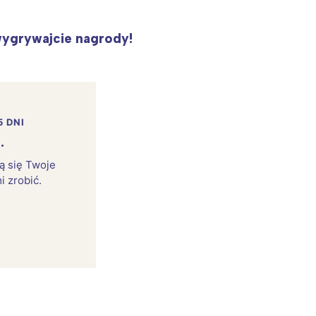
 wygrywajcie nagrody!
5 DNI
.
rą się Twoje
i zrobić.