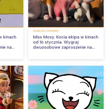
KONKURS PISEMNY
w kinach
Miss Moxy. Kocia ekipa w kinach
od 16 stycznia. Wygraj
ie na
dwuosobowe zaproszenie na
film!