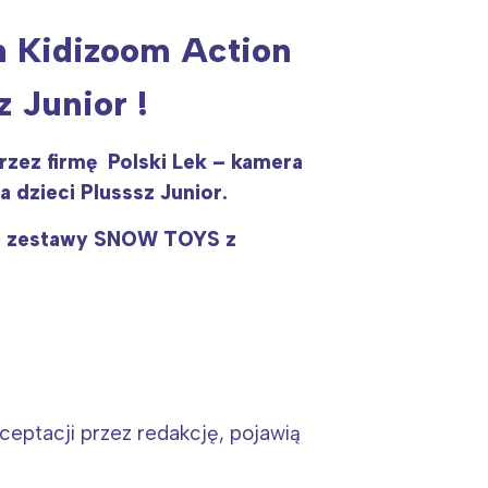
h Kidizoom Action
 Junior !
zez firmę Polski Lek – kamera
 dzieci Plusssz Junior.
:
ła zestawy SNOW TOYS z
ceptacji przez redakcję, pojawią