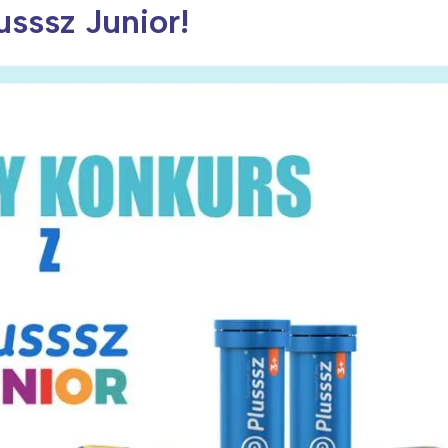
usssz Junior!
ia i jej płatki
Pszczoła i kwitnący ul