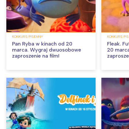
KONKURS PISEMNY
KONKURS PI
Pan Ryba w kinach od 20
Fleak. Fu
marca. Wygraj dwuosobowe
20 marc
zaproszenie na film!
zaproszen