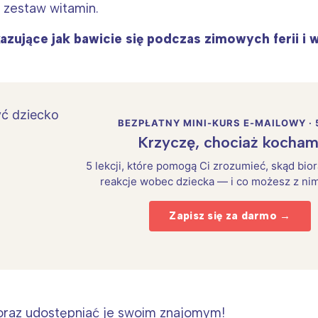
 zestaw witamin.
kazujące jak bawicie się podczas zimowych ferii i
BEZPŁATNY MINI-KURS E-MAILOWY · 
Krzyczę, chociaż kocham
5 lekcji, które pomogą Ci zrozumieć, skąd bio
reakcje wobec dziecka — i co możesz z nim
Zapisz się za darmo →
 oraz udostępniać je swoim znajomym!